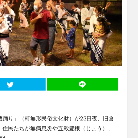
蔵踊り」（町無形民俗文化財）が23日夜、旧倉
、住民たちが無病息災や五穀豊穣（じょう）、