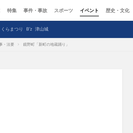
E
特集
事件・事故
スポーツ
イベント
歴史・文化
さくらまつり
B’z
津山城
事・法要
鏡野町「新町の地蔵踊り」