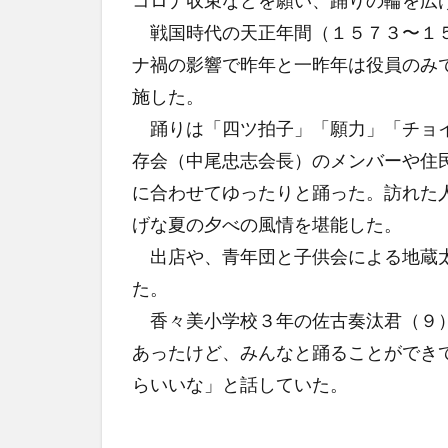
コロナ収束などを願い、踊りの輪を広
戦国時代の天正年間（１５７３〜１５
ナ禍の影響で昨年と一昨年は役員のみ
施した。
踊りは「四ツ拍子」「願力」「チョイ
存会（中尾忠志会長）のメンバーや住
に合わせてゆったりと踊った。訪れた
げな夏の夕べの風情を堪能した。
出店や、青年団と子供会による地蔵太
た。
香々美小学校３年の佐古奏汰君（９）
あったけど、みんなと踊ることができ
らいいな」と話していた。