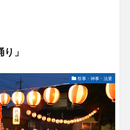
踊り」
祭事・神事・法要