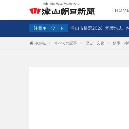
HOM
注目キーワード
津山市長選2026
稲葉浩志
すべての記事
歴史・文化
祭事・神
HOME