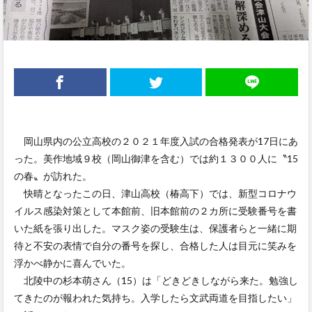
岡山県内の公立高校の２０２１年度入試の合格発表が17日にあ
った。美作地域９校（岡山御津を含む）では約１３００人に〝15
の春〟が訪れた。
快晴となったこの日、津山高校（椿高下）では、新型コロナウ
イルス感染対策として本館前、旧本館前の２カ所に受験番号を書
いた紙を張り出した。マスク姿の受験生は、保護者らと一緒に期
待と不安の表情で自分の番号を探し、合格した人は目元に笑みを
浮かべ静かに喜んでいた。
北陵中の杉本萌さん（15）は「どきどきしながら来た。勉強し
てきたのが報われた気持ち。入学したら文武両道を目指したい」