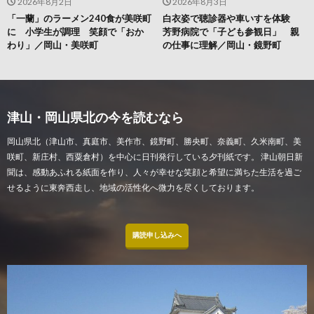
2026年8月2日
2026年8月3日
「一蘭」のラーメン240食が美咲町
白衣姿で聴診器や車いすを体験
に 小学生が調理 笑顔で「おか
芳野病院で「子ども参観日」 親
わり」／岡山・美咲町
の仕事に理解／岡山・鏡野町
津山・岡山県北の今を読むなら
岡山県北（津山市、真庭市、美作市、鏡野町、勝央町、奈義町、久米南町、美
咲町、新庄村、西粟倉村）を中心に日刊発行している夕刊紙です。 津山朝日新
聞は、感動あふれる紙面を作り、人々が幸せな笑顔と希望に満ちた生活を過ご
せるように東奔西走し、地域の活性化へ微力を尽くしております。
購読申し込みへ