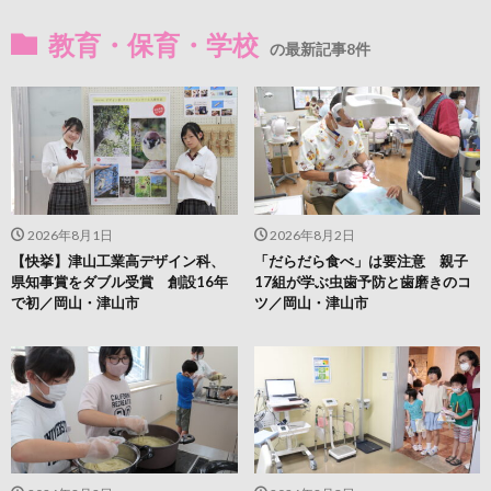
教育・保育・学校
の最新記事8件
2026年8月1日
2026年8月2日
【快挙】津山工業高デザイン科、
「だらだら食べ」は要注意 親子
県知事賞をダブル受賞 創設16年
17組が学ぶ虫歯予防と歯磨きのコ
で初／岡山・津山市
ツ／岡山・津山市