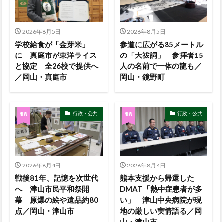
2026年8月5日
2026年8月5日
学校給食が「金芽米」
参道に広がる85メートル
に 真庭市が東洋ライス
の「大祓詞」 参拝者15
と協定 全26校で提供へ
人の名前で一体の龍も／
／岡山・真庭市
岡山・鏡野町
行政・公共
行政・公共
2026年8月4日
2026年8月4日
戦後81年、記憶を次世代
熊本支援から帰還した
へ 津山市民平和祭開
DMAT「熱中症患者が多
幕 原爆の絵や遺品約80
い」 津山中央病院が現
点／岡山・津山市
地の厳しい実情語る／岡
山・津山市