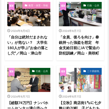
教育・保育・学校
行政・公共
2026年8月8日
2026年8月7日
「自分は絶対だまされな
「全員、後ろを向け」拳
い」が危ない？ 大学生
銃持った強盗を想定 年
180人が学ぶ“お金の落と
金支給日前にJAで緊迫の
し穴”／岡山・津山市
防犯訓練／岡山・美咲町
行政・公共
二十四節気
2026年8月7日
2026年8月7日
【総額74万円】ナンバホ
【立秋】商店街1㌔に七夕
ームセンター津山市へク
飾り約70軒 子どもたち