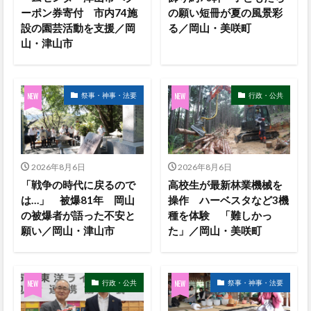
ーポン券寄付 市内74施
の願い短冊が夏の風景彩
設の園芸活動を支援／岡
る／岡山・美咲町
山・津山市
祭事・神事・法要
行政・公共
2026年8月6日
2026年8月6日
「戦争の時代に戻るので
高校生が最新林業機械を
は…」 被爆81年 岡山
操作 ハーベスタなど3機
の被爆者が語った不安と
種を体験 「難しかっ
願い／岡山・津山市
た」／岡山・美咲町
行政・公共
祭事・神事・法要