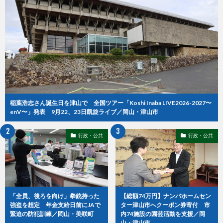
稲葉浩志さん誕生日を津山で 全国ツアー「Koshi Inaba LIVE2026-2027〜
enV〜」発表 9月22、23日凱旋ライブ／岡山・津山市
行政・公共
行政・公共
「全員、後ろを向け」拳銃持った
【総額74万円】ナンバホームセン
強盗を想定 年金支給日前にJAで
ター津山市へクーポン券寄付 市
緊迫の防犯訓練／岡山・美咲町
内74施設の園芸活動を支援／岡
山・津山市