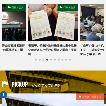
行政・公共
行政・公共
「津山市戦没者追悼
美咲署、特殊詐欺啓発仕様の暑中見舞
「自尊心傷つけず、
1柱の冥福祈る／岡
いはがきを小学校に配布／岡山・美咲
トを」 認知症サ
町
33人が学ぶ／岡山
PICKUP
ピックアップ記事3
おかえり稲葉さん