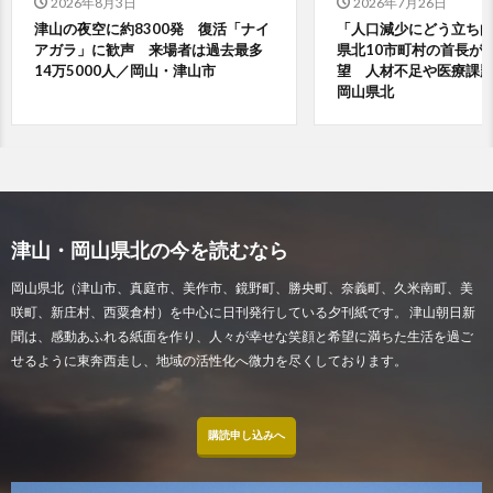
2026年8月3日
2026年7月26日
津山の夜空に約8300発 復活「ナイ
「人口減少にどう立ち
アガラ」に歓声 来場者は過去最多
県北10市町村の首長が
14万5000人／岡山・津山市
望 人材不足や医療課
岡山県北
津山・岡山県北の今を読むなら
岡山県北（津山市、真庭市、美作市、鏡野町、勝央町、奈義町、久米南町、美
咲町、新庄村、西粟倉村）を中心に日刊発行している夕刊紙です。 津山朝日新
聞は、感動あふれる紙面を作り、人々が幸せな笑顔と希望に満ちた生活を過ご
せるように東奔西走し、地域の活性化へ微力を尽くしております。
購読申し込みへ