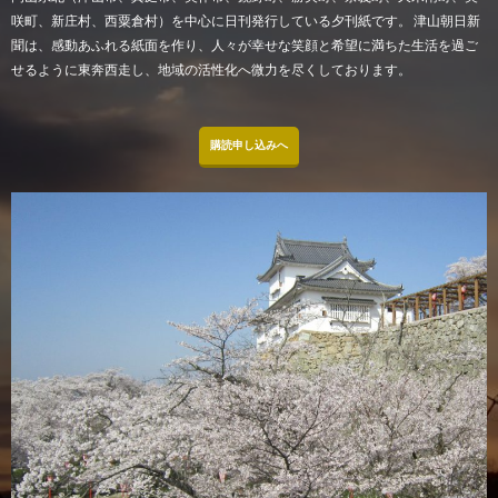
咲町、新庄村、西粟倉村）を中心に日刊発行している夕刊紙です。 津山朝日新
聞は、感動あふれる紙面を作り、人々が幸せな笑顔と希望に満ちた生活を過ご
せるように東奔西走し、地域の活性化へ微力を尽くしております。
購読申し込みへ