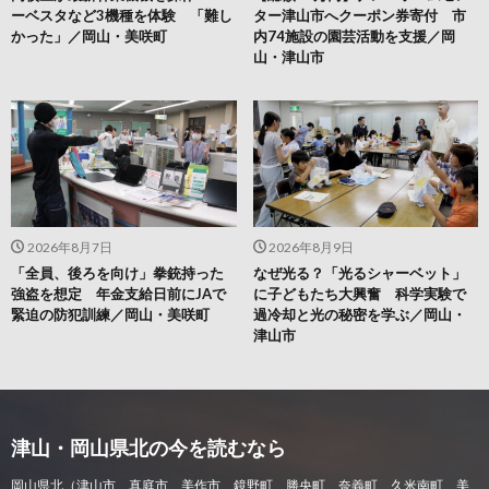
ーベスタなど3機種を体験 「難し
ター津山市へクーポン券寄付 市
かった」／岡山・美咲町
内74施設の園芸活動を支援／岡
山・津山市
2026年8月7日
2026年8月9日
「全員、後ろを向け」拳銃持った
なぜ光る？「光るシャーベット」
強盗を想定 年金支給日前にJAで
に子どもたち大興奮 科学実験で
緊迫の防犯訓練／岡山・美咲町
過冷却と光の秘密を学ぶ／岡山・
津山市
津山・岡山県北の今を読むなら
岡山県北（津山市、真庭市、美作市、鏡野町、勝央町、奈義町、久米南町、美