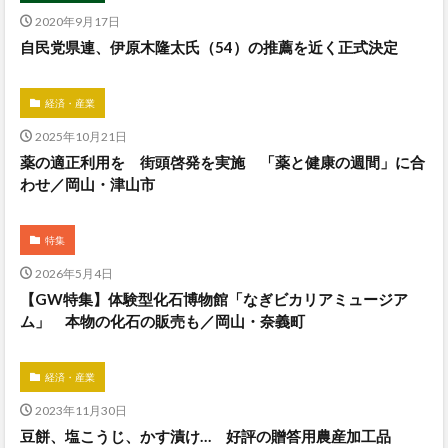
2020年9月17日
自民党県連、伊原木隆太氏（54）の推薦を近く正式決定
経済・産業
2025年10月21日
薬の適正利用を 街頭啓発を実施 「薬と健康の週間」に合
わせ／岡山・津山市
特集
2026年5月4日
【GW特集】体験型化石博物館「なぎビカリアミュージア
ム」 本物の化石の販売も／岡山・奈義町
経済・産業
2023年11月30日
豆餅、塩こうじ、かす漬け… 好評の贈答用農産加工品