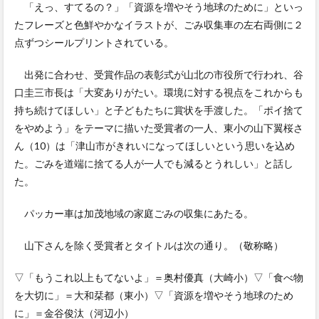
「えっ、すてるの？」「資源を増やそう地球のために」といっ
たフレーズと色鮮やかなイラストが、ごみ収集車の左右両側に２
点ずつシールプリントされている。
出発に合わせ、受賞作品の表彰式が山北の市役所で行われ、谷
口圭三市長は「大変ありがたい。環境に対する視点をこれからも
持ち続けてほしい」と子どもたちに賞状を手渡した。「ポイ捨て
をやめよう」をテーマに描いた受賞者の一人、東小の山下翼桜さ
ん（10）は「津山市がきれいになってほしいという思いを込め
た。ごみを道端に捨てる人が一人でも減るとうれしい」と話し
た。
パッカー車は加茂地域の家庭ごみの収集にあたる。
山下さんを除く受賞者とタイトルは次の通り。（敬称略）
▽「もうこれ以上もてないよ」＝奥村優真（大崎小）▽「食べ物
を大切に」＝大和栞都（東小）▽「資源を増やそう地球のため
に」＝金谷俊汰（河辺小）