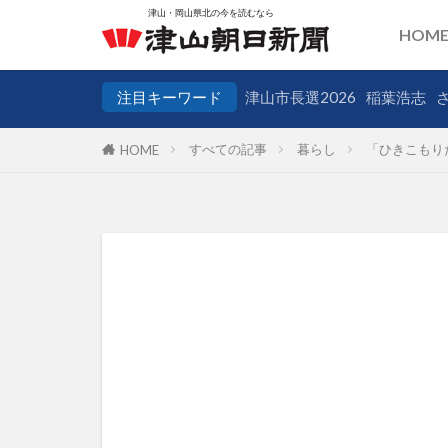
HOM
注目キーワード
津山市長選2026
稲葉浩志
すべての記事
暮らし
「ひきこもり
HOME