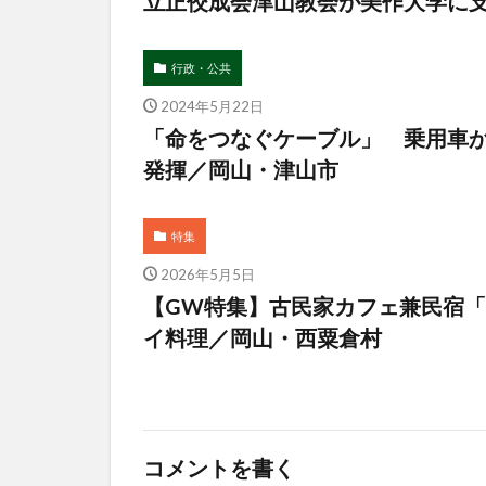
立正佼成会津山教会が美作大学に
行政・公共
2024年5月22日
「命をつなぐケーブル」 乗用車
発揮／岡山・津山市
特集
2026年5月5日
【GW特集】古民家カフェ兼民宿
イ料理／岡山・西粟倉村
コメントを書く