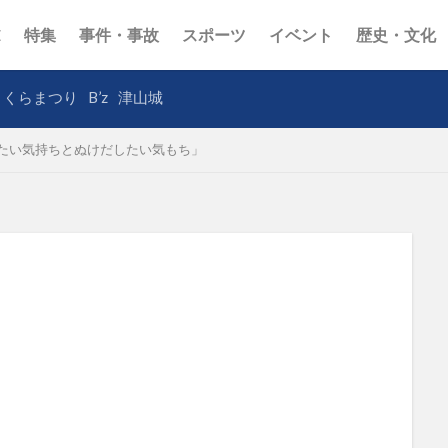
E
特集
事件・事故
スポーツ
イベント
歴史・文化
さくらまつり
B’z
津山城
たい気持ちとぬけだしたい気もち」