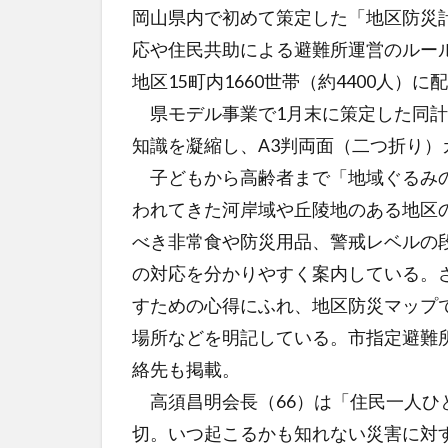
岡山県内で初めて策定した「地区防災
応や住民共助による避難所運営のルー
地区15町内1660世帯（約4400人）に
県モデル事業で1月末に策定した同計
知識を凝縮し、A3判両面（二つ折り）
子どもから高齢者まで「地域ぐるみの
われてきた河岸域や丘陵地のある地区
べき非常食や防災用品、警戒レベルの
の対応を分かりやすく案内している。
すための心得にふれ、地区防災マップ
場所などを明記している。市指定避難
絡先も掲載。
高須昌明会長（66）は「住民一人ひ
切。いつ起こるかも知れない災害に対