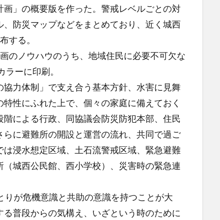
計画」の概要版を作った。警戒レベルごとの対
ル、防災マップなどをまとめており、近く城西
配布する。
画のノウハウのうち、地域住民に必要不可欠な
カラーに印刷。
協力体制」で支え合う基本方針、水害に見舞
の特性にふれた上で、個々の家庭に備えておく
段階による行政、同協議会防災防犯本部、住民
さらに避難所の開設と運営の流れ、共同で過ご
では浸水想定区域、土石流警戒区域、緊急避難
所（城西公民館、西小学校）、災害時の緊急連
とりが危機意識と共助の意識を持つことが大
する普段からの気構え、いざという時のために