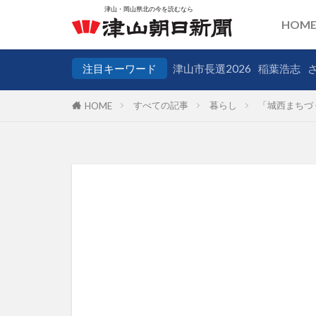
HOM
注目キーワード
津山市長選2026
稲葉浩志
すべての記事
暮らし
「城西まちづ
HOME