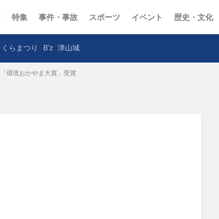
E
特集
事件・事故
スポーツ
イベント
歴史・文化
さくらまつり
B’z
津山城
「環境おかやま大賞」受賞