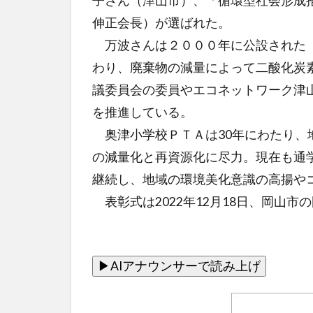
子さん（津山市）、「循環型社会形成
伸正会長）が選ばれた。
万波さんは２０００年に公設された「
わり、廃棄物の減量によって二酸化炭
議委員会の委員やエコネットワーク津
を推進している。
奥津小学校ＰＴＡは30年にわたり、
の減量化と再資源化に尽力。現在も通
継続し、地域の環境美化意識の高揚や
表彰式は2022年12月18日、岡山