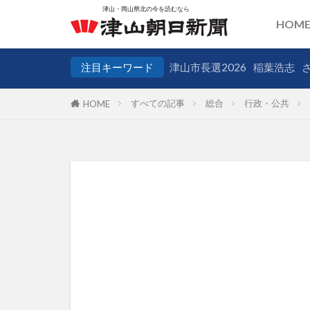
HOM
注目キーワード
津山市長選2026
稲葉浩志
すべての記事
総合
行政・公共
HOME