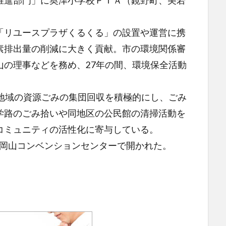
推進部門」に奥津小学校ＰＴＡ（鏡野町、美若
リユースプラザくるくる」の設置や運営に携
素排出量の削減に大きく貢献。市の環境関係審
山の理事などを務め、27年の間、環境保全活動
地域の資源ごみの集団回収を積極的にし、ごみ
学路のごみ拾いや同地区の公民館の清掃活動を
コミュニティの活性化に寄与している。
市の岡山コンベンションセンターで開かれた。