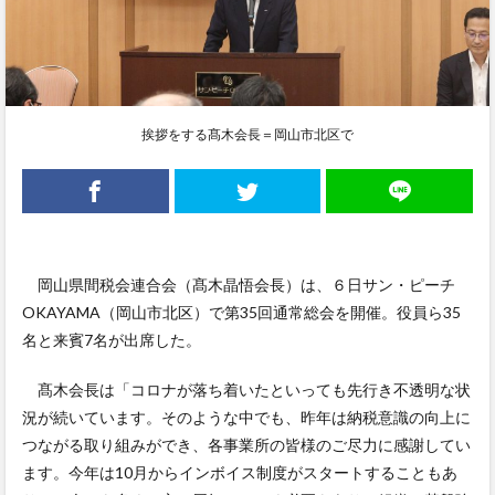
挨拶をする髙木会長＝岡山市北区で
岡山県間税会連合会（髙木晶悟会長）は、６日サン・ピーチ
OKAYAMA（岡山市北区）で第35回通常総会を開催。役員ら35
名と来賓7名が出席した。
髙木会長は「コロナが落ち着いたといっても先行き不透明な状
況が続いています。そのような中でも、昨年は納税意識の向上に
つながる取り組みができ、各事業所の皆様のご尽力に感謝してい
ます。今年は10月からインボイス制度がスタートすることもあ