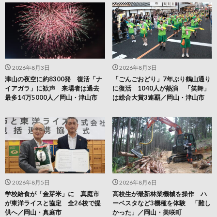
2026年8月3日
2026年8月3日
津山の夜空に約8300発 復活「ナ
「ごんごおどり」7年ぶり鶴山通り
イアガラ」に歓声 来場者は過去
に復活 1040人が熱演 「笑舞」
最多14万5000人／岡山・津山市
は総合大賞3連覇／岡山・津山市
2026年8月5日
2026年8月6日
学校給食が「金芽米」に 真庭市
高校生が最新林業機械を操作 ハ
が東洋ライスと協定 全26校で提
ーベスタなど3機種を体験 「難し
供へ／岡山・真庭市
かった」／岡山・美咲町