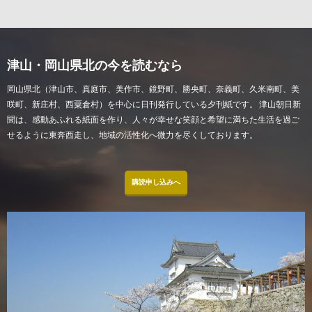
津山・岡山県北の今を読むなら
岡山県北（津山市、真庭市、美作市、鏡野町、勝央町、奈義町、久米南町、美
咲町、新庄村、西粟倉村）を中心に日刊発行している夕刊紙です。 津山朝日新
聞は、感動あふれる紙面を作り、人々が幸せな笑顔と希望に満ちた生活を過ご
せるように東奔西走し、地域の活性化へ微力を尽くしております。
購読申し込みへ