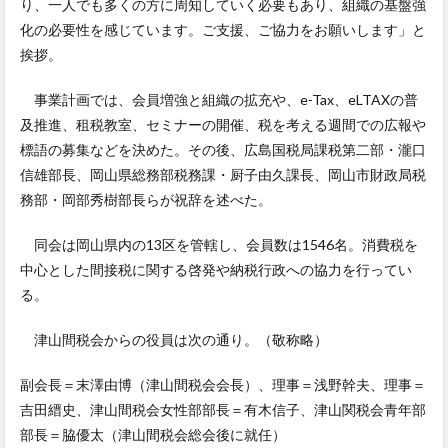
り、一人でも多くの方に周知していく必要もあり、組織の基盤強
化の必要性を感じています。ご支援、ご協力をお願いします」と
挨拶。
事業計画では、会員増強と組織の拡充や、e-Tax、eLTAXの普
及推進、租税教室、セミナーの開催、税を考える週間での広報や
標語の募集などを決めた。その後、広島国税局課税第二部・瀧口
信雄部長、岡山県総務部税務課・厨子由久課長、岡山市財政局税
務部・岡部秀樹部長らが祝辞を述べた。
同会は岡山県内の13区を管轄し、会員数は1546名。消費税を
中心とした間接税に関する啓発や納税行政への協力を行ってい
る。
津山間税会からの役員は次の通り。（敬称略）
副会長＝末澤由博（津山間税会会長）、理事＝浅野幹夫、理事＝
吉田縉史、津山間税会女性部部長＝有木信子、津山関税会青年部
部長＝脇優太（津山間税会総会後に就任）