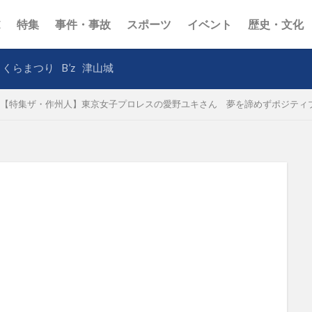
E
特集
事件・事故
スポーツ
イベント
歴史・文化
さくらまつり
B’z
津山城
【特集ザ・作州人】東京女子プロレスの愛野ユキさん 夢を諦めずポジティ