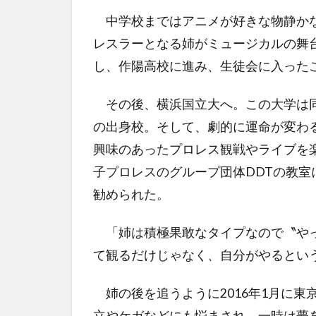
中学校まではアニメが好きな物静かな
レスラーとなる姉がミュージカルの舞
し、作陽高校に進み、生徒会に入った
その後、横浜国立大へ。この大学は同
の出身校。そして、劇的に運命が変わ
興味のあったプロレス観戦やライブを
子プロレスのグループ団体DDTの教
勧められた。
「姉は積極果敢なタイプなので〝やっ
て観るだけじゃなく、自分がやるとい
姉の後を追うように2016年1月に東
立やケガなどにも悩まされ、一時は夢