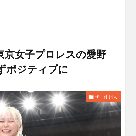
東京女子プロレスの愛野
ずポジティブに
ザ・作州人