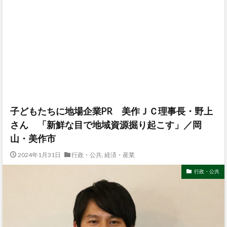
子どもたちに地場企業PR 美作ＪＣ理事長・野上
さん 「新鮮な目で地域資源掘り起こす」／岡
山・美作市
2024年1月31日
行政・公共
,
経済・産業
行政・公共