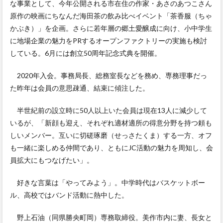
な事業として、今年公開される市在住の作家・あさのあつこさん
原作の映画にちなんだ海田茶の飲み比べイベント「茶香服（ちゃ
かぶき）」を企画。さらに若年層の郷土愛醸成に向け、小中学生
に地場企業の魅力をPRするオープンファクトリーの実施も検討
している。6月には創立50周年記念式典を開催。
2020年入会。事務局長、総務室長などを務め、専務理事だっ
た昨年は会員の意思疎通、結束に傾注した。
半世紀前の設立時に50人以上いた会員は現在13人に減少して
いるが、「新顔も迎え、それぞれ適材適所の得意分野を持つ頼も
しいメンバー。互いに切磋琢磨（せっさたくま）する一方、オフ
も一緒に楽しめる仲間であり、ともにJC活動の魅力を周知し、会
員拡大にもつなげたい」。
好きな言葉は「やってみよう」。中学時代はバスケットボー
ル、高校ではバンド活動に熱中した。
野上石油（同県勝央町岡）専務取締役。美作市内に妻、長女と