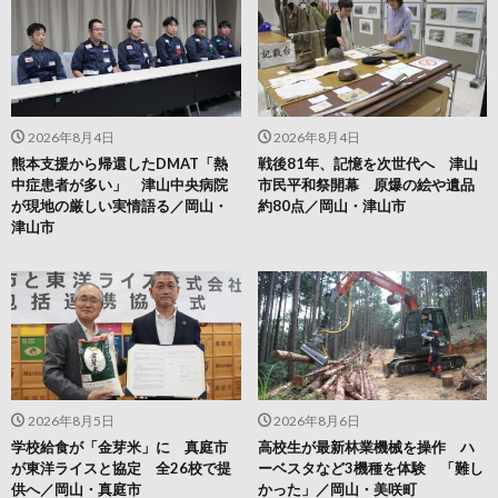
2026年8月4日
2026年8月4日
熊本支援から帰還したDMAT「熱
戦後81年、記憶を次世代へ 津山
中症患者が多い」 津山中央病院
市民平和祭開幕 原爆の絵や遺品
が現地の厳しい実情語る／岡山・
約80点／岡山・津山市
津山市
2026年8月5日
2026年8月6日
学校給食が「金芽米」に 真庭市
高校生が最新林業機械を操作 ハ
が東洋ライスと協定 全26校で提
ーベスタなど3機種を体験 「難し
供へ／岡山・真庭市
かった」／岡山・美咲町