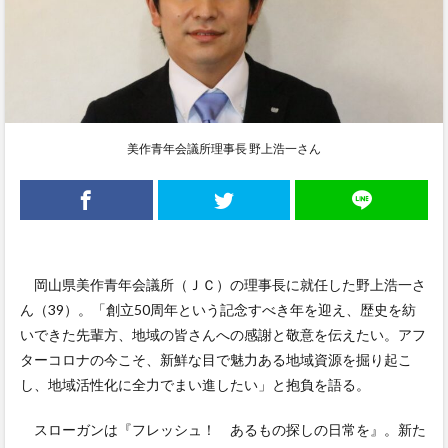
美作青年会議所理事長 野上浩一さん
岡山県美作青年会議所（ＪＣ）の理事長に就任した野上浩一さ
ん（39）。「創立50周年という記念すべき年を迎え、歴史を紡
いできた先輩方、地域の皆さんへの感謝と敬意を伝えたい。アフ
ターコロナの今こそ、新鮮な目で魅力ある地域資源を掘り起こ
し、地域活性化に全力でまい進したい」と抱負を語る。
スローガンは『フレッシュ！ あるもの探しの日常を』。新た