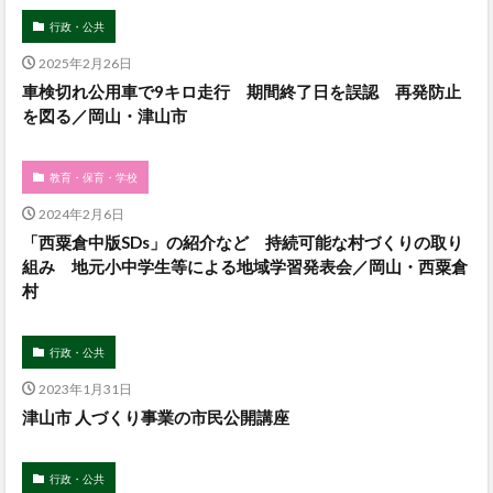
行政・公共
2025年2月26日
車検切れ公用車で9キロ走行 期間終了日を誤認 再発防止
を図る／岡山・津山市
教育・保育・学校
2024年2月6日
「西粟倉中版SDs」の紹介など 持続可能な村づくりの取り
組み 地元小中学生等による地域学習発表会／岡山・西粟倉
村
行政・公共
2023年1月31日
津山市 人づくり事業の市民公開講座
行政・公共