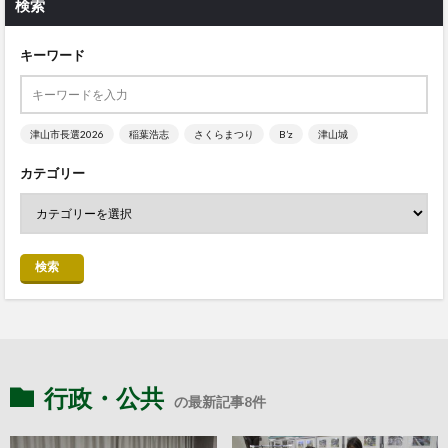
検索
キーワード
津山市長選2026
稲葉浩志
さくらまつり
B’z
津山城
カテゴリー
検索
行政・公共
の最新記事8件