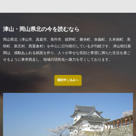
津山・岡山県北の今を読むなら
岡山県北（津山市、真庭市、美作市、鏡野町、勝央町、奈義町、久米南町、美
咲町、新庄村、西粟倉村）を中心に日刊発行している夕刊紙です。 津山朝日新
聞は、感動あふれる紙面を作り、人々が幸せな笑顔と希望に満ちた生活を過ご
せるように東奔西走し、地域の活性化へ微力を尽くしております。
購読申し込みへ