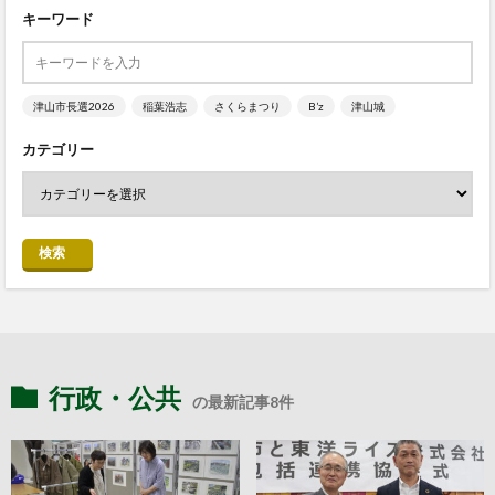
キーワード
津山市長選2026
稲葉浩志
さくらまつり
B’z
津山城
カテゴリー
検索
行政・公共
の最新記事8件