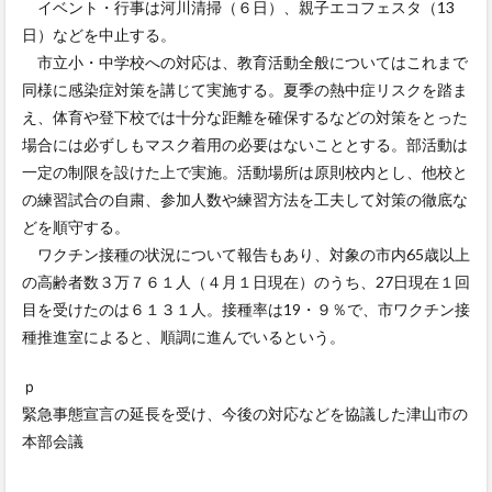
イベント・行事は河川清掃（６日）、親子エコフェスタ（13
日）などを中止する。
市立小・中学校への対応は、教育活動全般についてはこれまで
同様に感染症対策を講じて実施する。夏季の熱中症リスクを踏ま
え、体育や登下校では十分な距離を確保するなどの対策をとった
場合には必ずしもマスク着用の必要はないこととする。部活動は
一定の制限を設けた上で実施。活動場所は原則校内とし、他校と
の練習試合の自粛、参加人数や練習方法を工夫して対策の徹底な
どを順守する。
ワクチン接種の状況について報告もあり、対象の市内65歳以上
の高齢者数３万７６１人（４月１日現在）のうち、27日現在１回
目を受けたのは６１３１人。接種率は19・９％で、市ワクチン接
種推進室によると、順調に進んでいるという。
ｐ
緊急事態宣言の延長を受け、今後の対応などを協議した津山市の
本部会議