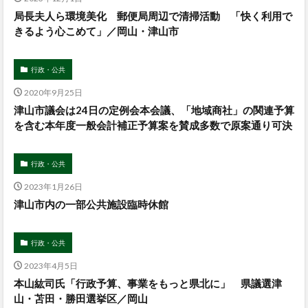
局長夫人ら環境美化 郵便局周辺で清掃活動 「快く利用で
きるよう心こめて」／岡山・津山市
行政・公共
2020年9月25日
津山市議会は24日の定例会本会議、「地域商社」の関連予算
を含む本年度一般会計補正予算案を賛成多数で原案通り可決
行政・公共
2023年1月26日
津山市内の一部公共施設臨時休館
行政・公共
2023年4月5日
本山紘司氏「行政予算、事業をもっと県北に」 県議選津
山・苫田・勝田選挙区／岡山