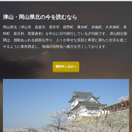
津山・岡山県北の今を読むなら
岡山県北（津山市、真庭市、美作市、鏡野町、勝央町、奈義町、久米南町、美
咲町、新庄村、西粟倉村）を中心に日刊発行している夕刊紙です。 津山朝日新
聞は、感動あふれる紙面を作り、人々が幸せな笑顔と希望に満ちた生活を過ご
せるように東奔西走し、地域の活性化へ微力を尽くしております。
購読申し込みへ