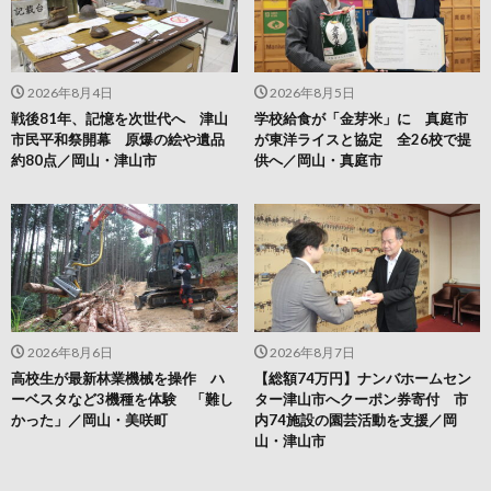
2026年8月4日
2026年8月5日
戦後81年、記憶を次世代へ 津山
学校給食が「金芽米」に 真庭市
市民平和祭開幕 原爆の絵や遺品
が東洋ライスと協定 全26校で提
約80点／岡山・津山市
供へ／岡山・真庭市
2026年8月6日
2026年8月7日
高校生が最新林業機械を操作 ハ
【総額74万円】ナンバホームセン
ーベスタなど3機種を体験 「難し
ター津山市へクーポン券寄付 市
かった」／岡山・美咲町
内74施設の園芸活動を支援／岡
山・津山市