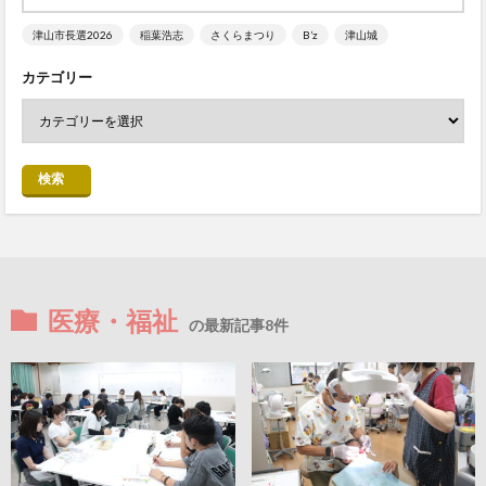
津山市長選2026
稲葉浩志
さくらまつり
B’z
津山城
カテゴリー
検索
医療・福祉
の最新記事8件