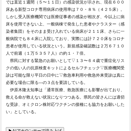
では直近１週間（５〜１１日）の感染状況が示され、現在６００
床ある新型コロナ専用病床の使用率は７０・８％（４２５床）。
しかし受入医療機関では医療従事者の感染が相次ぎ、今以上に病
床を使用できない上、一般病棟で発生した患者やクラスター（感
染者集団）をそのまま受け入れている病床が２１１床、さらに一
般病院でも８４床に入院しており、実際には計７２０床をコロナ
患者が使用している状況という。新規感染確認数は２万６７１０
人で前週（１万５３５７人）の約１・７倍。
県民に対する緊急のお願いとして▽１３〜６４歳で重症化リス
クの低い人の抗原検査キットによるセルフチェック▽医療機関受
診は可能な限り平日の日中に▽救急車利用や救急外来受診は真に
必要な場合に限る―の３点を要請している。
伊原木隆太知事は「通常医療、救急医療にも影響が出ており、
救える命が救えない状況になりつつある。県民の皆さんには適切
な受診、オミクロン株対応ワクチンの接種にも協力をお願いした
い」としている。