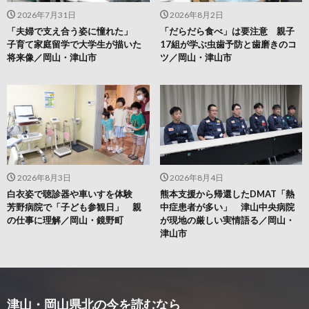
2026年7月31日
2026年8月2日
「夫婦で支え合う姿に憧れた」
「だらだら食べ」は要注意 親子
子育て家庭留学で大学生が描いた
17組が学ぶ虫歯予防と歯磨きのコ
将来像／岡山・津山市
ツ／岡山・津山市
2026年8月3日
2026年8月4日
白衣姿で聴診器や車いすを体験
熊本支援から帰還したDMAT「熱
芳野病院で「子ども参観日」 親
中症患者が多い」 津山中央病院
の仕事に理解／岡山・鏡野町
が現地の厳しい実情語る／岡山・
津山市
津山・岡山県北の今を読むなら