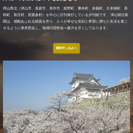
岡山県北（津山市、真庭市、美作市、鏡野町、勝央町、奈義町、久米南町、美
咲町、新庄村、西粟倉村）を中心に日刊発行している夕刊紙です。 津山朝日新
聞は、感動あふれる紙面を作り、人々が幸せな笑顔と希望に満ちた生活を過ご
せるように東奔西走し、地域の活性化へ微力を尽くしております。
購読申し込みへ