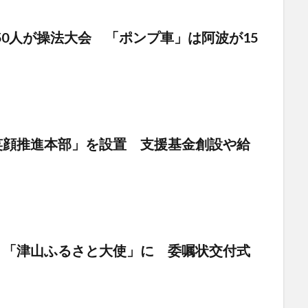
50人が操法大会 「ポンプ車」は阿波が15
笑顔推進本部」を設置 支援基金創設や給
 「津山ふるさと大使」に 委嘱状交付式