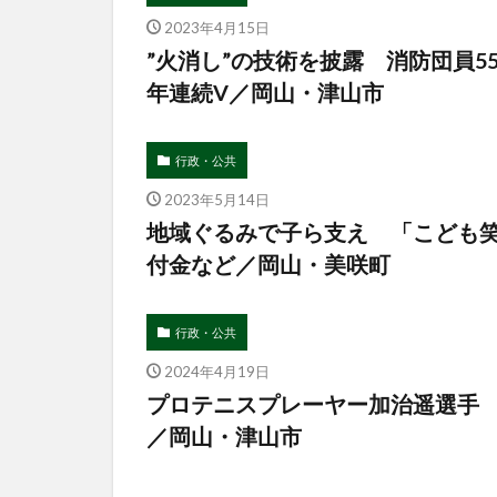
2023年4月15日
”火消し”の技術を披露 消防団員5
年連続V／岡山・津山市
行政・公共
2023年5月14日
地域ぐるみで子ら支え 「こども
付金など／岡山・美咲町
行政・公共
2024年4月19日
プロテニスプレーヤー加治遥選手
／岡山・津山市