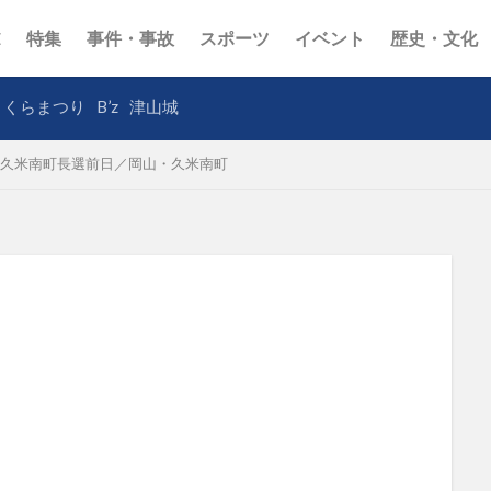
E
特集
事件・事故
スポーツ
イベント
歴史・文化
さくらまつり
B’z
津山城
久米南町長選前日／岡山・久米南町