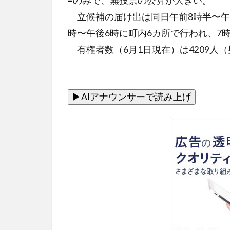
=のみで、無投票の公算が大きい。
立候補の届け出は同日午前8時半〜午後
時〜午後6時に町内6カ所で行われ、7
有権者数（6月1日現在）は4209人（男