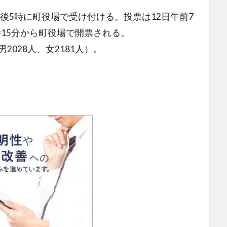
5時に町役場で受け付ける。投票は12日午前7
時15分から町役場で開票される。
2028人、女2181人）。