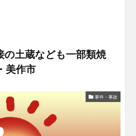
接の土蔵なども一部類焼
・美作市
事件・事故