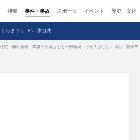
E
特集
事件・事故
スポーツ
イベント
歴史・文化
さくらまつり
B’z
津山城
住宅・離れ全焼 隣接の土蔵なども一部類焼 けが人はなし／岡山・美作市