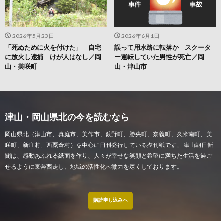
2026年5月23日
2026年6月1日
「死ぬために火を付けた」 自宅
誤って用水路に転落か スクータ
に放火し逮捕 けが人はなし／岡
ー運転していた男性が死亡／岡
山・美咲町
山・津山市
津山・岡山県北の今を読むなら
岡山県北（津山市、真庭市、美作市、鏡野町、勝央町、奈義町、久米南町、美
咲町、新庄村、西粟倉村）を中心に日刊発行している夕刊紙です。 津山朝日新
聞は、感動あふれる紙面を作り、人々が幸せな笑顔と希望に満ちた生活を過ご
せるように東奔西走し、地域の活性化へ微力を尽くしております。
購読申し込みへ