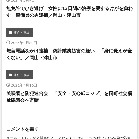
2024年5月9日
無免許でひき逃げ 女性に13日間の治療を要するけがを負わ
す 警備員の男逮捕／岡山・津山市
事件・事故
2025年2月22日
無言電話をかけ逮捕 偽計業務妨害の疑い 「身に覚えが全
くない」／岡山・津山市
事件・事故
2021年4月16日
美咲署と防犯連合会 「安全・安心紙コップ」を同町社会福
祉協議会へ寄贈
コメントを書く
メールアドレスが公開されることはありません。
※
が付いている欄は必須