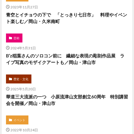
2023年11月27日
青空とイチョウの下で 「とっきり七日市」 料理やイベン
ト楽しむ／岡山・久米南町
芸術
2024年5月31日
B’z稲葉さんのソロコン前に 繊細な表現の彫刻作品展 ラ
イブ写真のモザイクアートも／岡山・津山市
歴史・文化
2025年5月20日
華道三大流派の一つ 小原流津山支部創立60周年 特別講習
会を開催／岡山・津山市
イベント
2022年10月24日