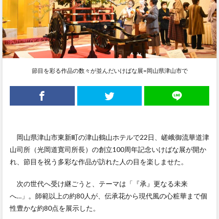
節目を彩る作品の数々が並んだいけばな展=岡山県津山市で
岡山県津山市東新町の津山鶴山ホテルで22日、嵯峨御流華道津
山司所（光岡道寛司所長）の創立100周年記念いけばな展が開か
れ、節目を祝う多彩な作品が訪れた人の目を楽しませた。
次の世代へ受け継ごうと、テーマは「『承』更なる未来
へ…」。師範以上の約80人が、伝承花から現代風の心粧華まで個
性豊かな約80点を展示した。