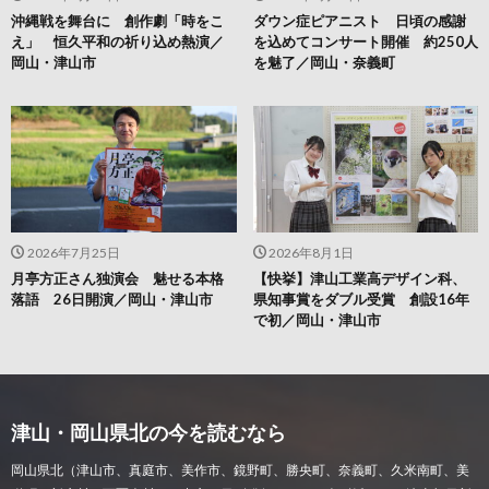
沖縄戦を舞台に 創作劇「時をこ
ダウン症ピアニスト 日頃の感謝
え」 恒久平和の祈り込め熱演／
を込めてコンサート開催 約250人
岡山・津山市
を魅了／岡山・奈義町
2026年7月25日
2026年8月1日
月亭方正さん独演会 魅せる本格
【快挙】津山工業高デザイン科、
落語 26日開演／岡山・津山市
県知事賞をダブル受賞 創設16年
で初／岡山・津山市
津山・岡山県北の今を読むなら
岡山県北（津山市、真庭市、美作市、鏡野町、勝央町、奈義町、久米南町、美