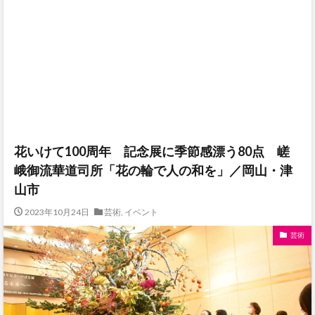
花いけて100周年 記念展に季節感漂う80点 嵯
峨御流華道司所「花の輪で人の和を」／岡山・津
山市
2023年10月24日
芸術
,
イベント
芸術