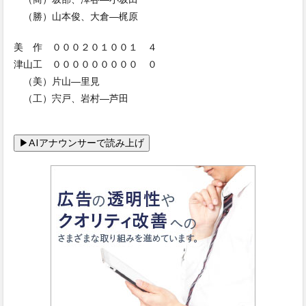
（勝）山本俊、大倉―梶原
美 作 ０００２０１００１ ４
津山工 ０００００００００ ０
（美）片山―里見
（工）宍戸、岩村―芦田