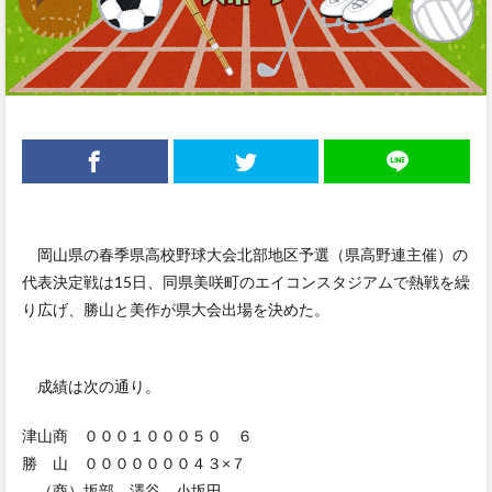
岡山県の春季県高校野球大会北部地区予選（県高野連主催）の
代表決定戦は15日、同県美咲町のエイコンスタジアムで熱戦を繰
り広げ、勝山と美作が県大会出場を決めた。
成績は次の通り。
津山商 ０００１０００５０ ６
勝 山 ０００００００４３×７
（商）坂部、澤谷―小坂田