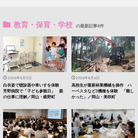
教育・保育・学校
の最新記事8件
2026年8月3日
2026年8月6日
白衣姿で聴診器や車いすを体験
高校生が最新林業機械を操作 ハ
芳野病院で「子ども参観日」 親
ーベスタなど3機種を体験 「難し
の仕事に理解／岡山・鏡野町
かった」／岡山・美咲町