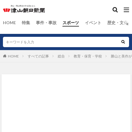
HOME
特集
事件・事故
スポーツ
イベント
歴史・文化
HOME
すべての記事
総合
教育・保育・学校
勝山と美作が