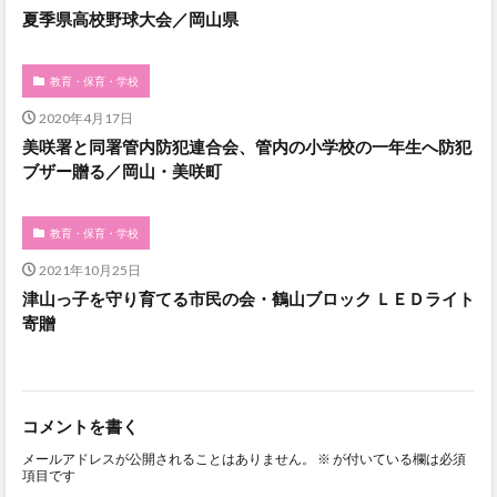
夏季県高校野球大会／岡山県
教育・保育・学校
2020年4月17日
美咲署と同署管内防犯連合会、管内の小学校の一年生へ防犯
ブザー贈る／岡山・美咲町
教育・保育・学校
2021年10月25日
津山っ子を守り育てる市民の会・鶴山ブロック ＬＥＤライト
寄贈
コメントを書く
メールアドレスが公開されることはありません。
※
が付いている欄は必須
項目です