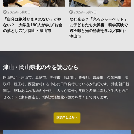
2026年8月8日
2026年8月9日
「自分は絶対だまされない」が危
なぜ光る？「光るシャーベット」
ない？ 大学生180人が学ぶ“お金
に子どもたち大興奮 科学実験で
の落とし穴”／岡山・津山市
過冷却と光の秘密を学ぶ／岡山・
津山市
津山・岡山県北の今を読むなら
岡山県北（津山市、真庭市、美作市、鏡野町、勝央町、奈義町、久米南町、美
咲町、新庄村、西粟倉村）を中心に日刊発行している夕刊紙です。 津山朝日新
聞は、感動あふれる紙面を作り、人々が幸せな笑顔と希望に満ちた生活を過ご
せるように東奔西走し、地域の活性化へ微力を尽くしております。
購読申し込みへ