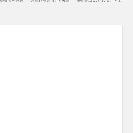
受賞者を発表 「県農林漁業功労者表彰」 表彰式は11月27日／岡山