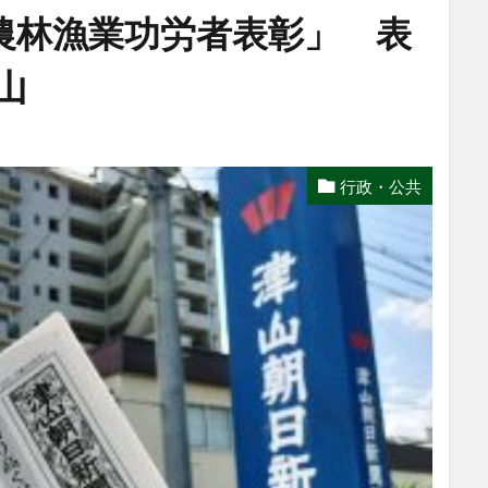
農林漁業功労者表彰」 表
岡山
行政・公共