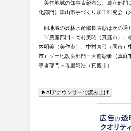
美作地域の知事表彰者は、農産部門に
化部門に津山市手づくり加工研究会（
同地域の農林水産部長表彰は次の通
▽農産部門＝岡村美昭（真庭市）、槙
内明美（美作市）、中村真弓（同市）
市）▽土地改良部門＝大前彰敏（真庭
導者部門＝母里靖浩（真庭市）