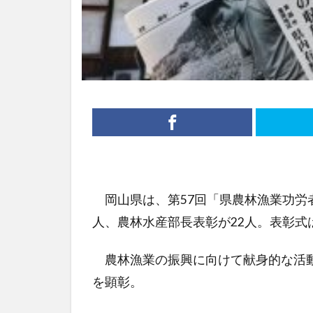
岡山県は、第57回「県農林漁業功労
人、農林水産部長表彰が22人。表彰式は
農林漁業の振興に向けて献身的な活動
を顕彰。