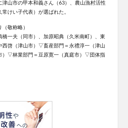
津山市の甲本和義さん（63）、農山漁村活性
久常けい子代表）が選ばれた。
り（敬称略）
橋一夫（同市）、加原昭典（久米南町）、東
中西啓（津山市）▽畜産部門＝永禮淳一（津山
市）▽林業部門＝豆原寛一（真庭市）▽団体指