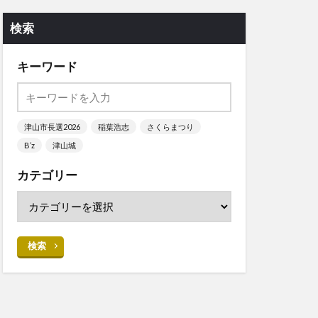
検索
キーワード
津山市長選2026
稲葉浩志
さくらまつり
B’z
津山城
カテゴリー
検索