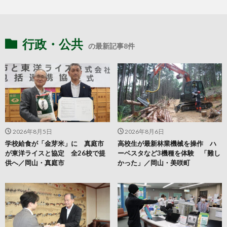
行政・公共
の最新記事8件
2026年8月5日
2026年8月6日
学校給食が「金芽米」に 真庭市
高校生が最新林業機械を操作 ハ
が東洋ライスと協定 全26校で提
ーベスタなど3機種を体験 「難し
供へ／岡山・真庭市
かった」／岡山・美咲町