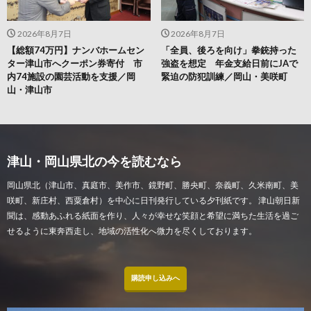
2026年8月7日
2026年8月7日
【総額74万円】ナンバホームセン
「全員、後ろを向け」拳銃持った
ター津山市へクーポン券寄付 市
強盗を想定 年金支給日前にJAで
内74施設の園芸活動を支援／岡
緊迫の防犯訓練／岡山・美咲町
山・津山市
津山・岡山県北の今を読むなら
岡山県北（津山市、真庭市、美作市、鏡野町、勝央町、奈義町、久米南町、美
咲町、新庄村、西粟倉村）を中心に日刊発行している夕刊紙です。 津山朝日新
聞は、感動あふれる紙面を作り、人々が幸せな笑顔と希望に満ちた生活を過ご
せるように東奔西走し、地域の活性化へ微力を尽くしております。
購読申し込みへ