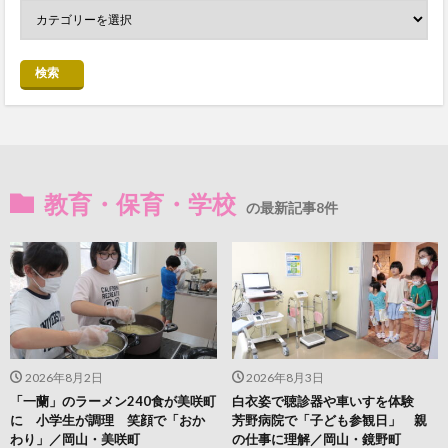
検索
教育・保育・学校
の最新記事8件
2026年8月2日
2026年8月3日
「一蘭」のラーメン240食が美咲町
白衣姿で聴診器や車いすを体験
に 小学生が調理 笑顔で「おか
芳野病院で「子ども参観日」 親
わり」／岡山・美咲町
の仕事に理解／岡山・鏡野町