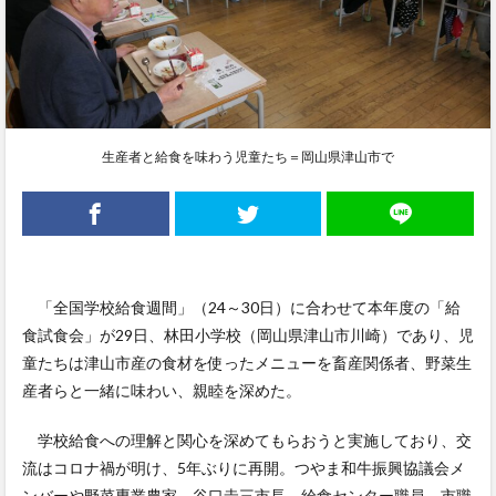
生産者と給食を味わう児童たち＝岡山県津山市で
「全国学校給食週間」（24～30日）に合わせて本年度の「給
食試食会」が29日、林田小学校（岡山県津山市川崎）であり、児
童たちは津山市産の食材を使ったメニューを畜産関係者、野菜生
産者らと一緒に味わい、親睦を深めた。
学校給食への理解と関心を深めてもらおうと実施しており、交
流はコロナ禍が明け、5年ぶりに再開。つやま和牛振興協議会メ
ンバーや野菜専業農家、谷口圭三市長、給食センター職員、市職