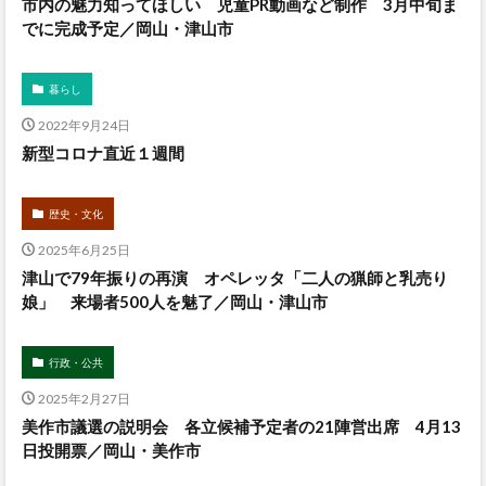
市内の魅力知ってほしい 児童PR動画など制作 3月中旬ま
でに完成予定／岡山・津山市
暮らし
2022年9月24日
新型コロナ直近１週間
歴史・文化
2025年6月25日
津山で79年振りの再演 オペレッタ「二人の猟師と乳売り
娘」 来場者500人を魅了／岡山・津山市
行政・公共
2025年2月27日
美作市議選の説明会 各立候補予定者の21陣営出席 4月13
日投開票／岡山・美作市