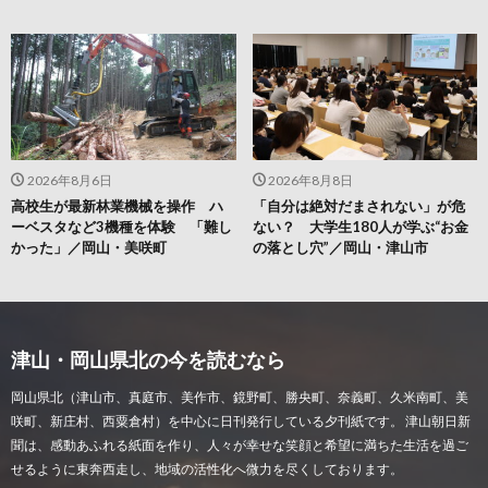
2026年8月6日
2026年8月8日
高校生が最新林業機械を操作 ハ
「自分は絶対だまされない」が危
ーベスタなど3機種を体験 「難し
ない？ 大学生180人が学ぶ“お金
かった」／岡山・美咲町
の落とし穴”／岡山・津山市
津山・岡山県北の今を読むなら
岡山県北（津山市、真庭市、美作市、鏡野町、勝央町、奈義町、久米南町、美
咲町、新庄村、西粟倉村）を中心に日刊発行している夕刊紙です。 津山朝日新
聞は、感動あふれる紙面を作り、人々が幸せな笑顔と希望に満ちた生活を過ご
せるように東奔西走し、地域の活性化へ微力を尽くしております。