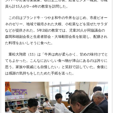
員ら計15人が3～6年の教室を訪問した。
この日はブランド牛・つやま和牛の牛丼をはじめ、市産ピオー
ネのゼリー、地域で栽培された大根、小松菜などを混ぜたサラダ
などが提供された。5年2組の教室では、児童20人が同協議会の
森岡和雄副会長と生産者部会・大﨏毅部会長を歓迎し、配膳され
た料理をおいしそうに食べた。
重松大翔君（11）は「牛丼は肉が柔らかく、甘めの味付けでと
てもよかった。こんなにおいしい食べ物が津山にあるのは誇りに
思う。家族や親戚にも自慢したい」と笑顔で話していた。食後に
は感謝の気持ちをしたためた手紙を送った。