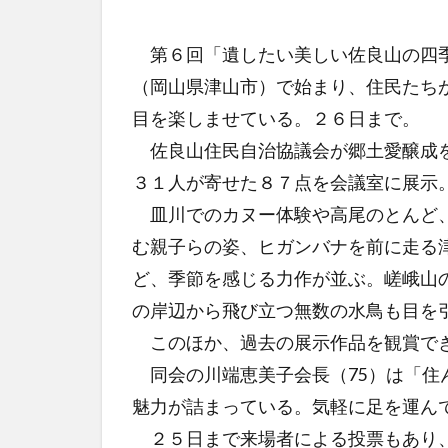
第６回「遺したい美しい佐良山の四季
（岡山県津山市）で始まり、住民たち
目を楽しませている。２６日まで。
佐良山住民自治協議会が郷土愛醸成を
３１人が寄せた８７点を会議室に展示
皿川でのカヌー体験や高尾のとんど、
む親子らの姿、ヒガンバナを前に走る
ど、季節を感じる力作が並ぶ。嵯峨山
の岸辺から飛び立つ無数の水鳥も目を
このほか、過去の展示作品を観賞でき
同会の川端恵美子会長（75）は「住
魅力が詰まっている。気軽に足を運ん
２５日まで来場者による投票もあり、