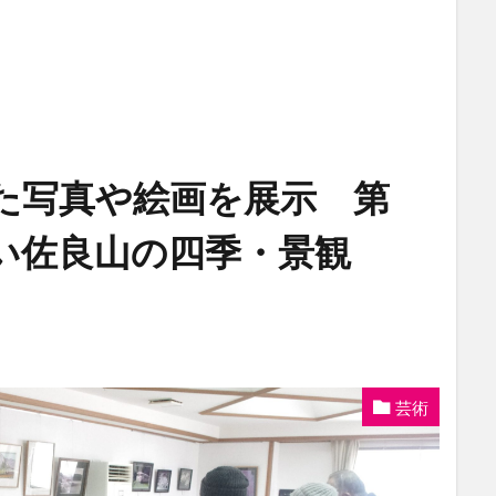
た写真や絵画を展示 第
い佐良山の四季・景観
芸術