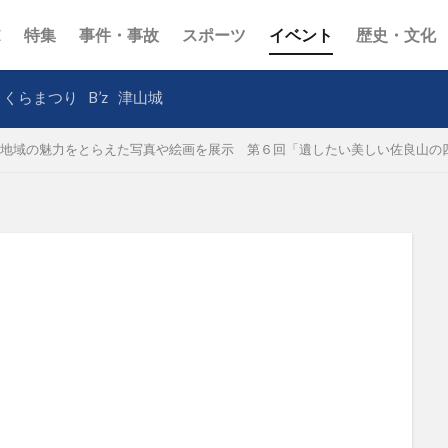
E
特集
事件・事故
スポーツ
イベント
歴史・文化
さくらまつり
B’z
津山城
地域の魅力をとらえた写真や絵画を展示 第６回「遺したい美しい佐良山の四