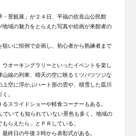
・景観展」が２４日、平福の佐良山公民館
が地域の魅力をとらえた写真や絵画が来館者の
狙いに恒例で企画し、初心者から熟練者まで
。
ウオーキングラリーといったイベントを楽し
津山線の列車、晴天の空に映るミツバツツジな
の上空に浮かぶハート形の雲や、積雪した皿川
引く。
るスライドショーや軽食コーナーもある。
んでいても知られていない景色も多く、地域の
でもらえたら」とＰＲしている。
最終日の午後３時から表彰式がある。