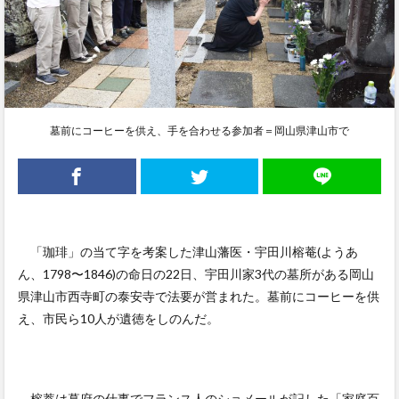
墓前にコーヒーを供え、手を合わせる参加者＝岡山県津山市で
「珈琲」の当て字を考案した津山藩医・宇田川榕菴(ようあ
ん、1798〜1846)の命日の22日、宇田川家3代の墓所がある岡山
県津山市西寺町の泰安寺で法要が営まれた。墓前にコーヒーを供
え、市民ら10人が遺徳をしのんだ。
榕菴は幕府の仕事でフランス人のショメールが記した「家庭百