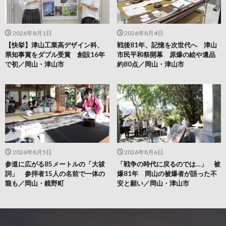
2026年8月1日
2026年8月4日
【快挙】津山工業高デザイン科、
戦後81年、記憶を次世代へ 津山
県知事賞をダブル受賞 創設16年
市民平和祭開幕 原爆の絵や遺品
で初／岡山・津山市
約80点／岡山・津山市
2026年8月5日
2026年8月6日
参道に広がる85メートルの「大祓
「戦争の時代に戻るのでは…」 被
詞」 参拝者15人の名前で一体の
爆81年 岡山の被爆者が語った不
龍も／岡山・鏡野町
安と願い／岡山・津山市