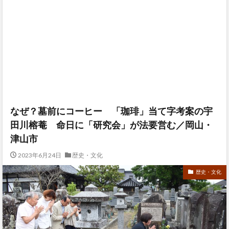
なぜ？墓前にコーヒー 「珈琲」当て字考案の宇
田川榕菴 命日に「研究会」が法要営む／岡山・
津山市
2023年6月24日
歴史・文化
歴史・文化