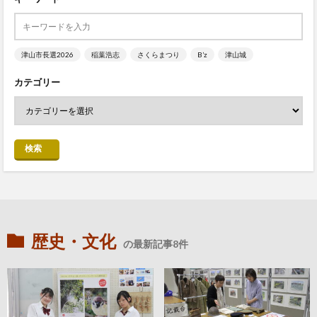
津山市長選2026
稲葉浩志
さくらまつり
B’z
津山城
カテゴリー
検索
歴史・文化
の最新記事8件