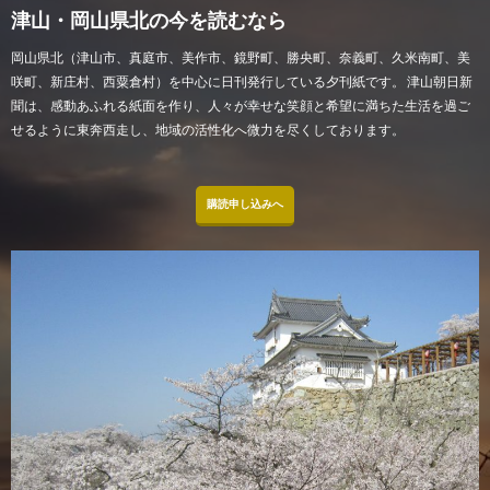
津山・岡山県北の今を読むなら
岡山県北（津山市、真庭市、美作市、鏡野町、勝央町、奈義町、久米南町、美
咲町、新庄村、西粟倉村）を中心に日刊発行している夕刊紙です。 津山朝日新
聞は、感動あふれる紙面を作り、人々が幸せな笑顔と希望に満ちた生活を過ご
せるように東奔西走し、地域の活性化へ微力を尽くしております。
購読申し込みへ