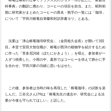
科事典」の翻訳に携わり、コーヒーの項目を担当。また、昭和初
期に研究家がまとめたコーヒーの異名・熟字の一覧には「珈琲」
について「宇田川榕菴自筆蘭和対訳辞書ヨリ」とある。
法要は「津山榕菴珈琲研究会」（金田稔久会長）が開いて3回
目。本堂で安田大智住職が、榕菴が西洋の植物学を紹介するため
に作った「菩多尼訶経（ぼたにかきょう）」を唱え、参加者が一
人ずつ焼香した。小雨の中、墓所ではコーヒーを供えて静かに手
を合わせ、宇田川家の功績に思いをはせた。
この後、参加者は当時の味を再現した「榕菴珈琲」の試飲を楽
しんだ。三谷元さん(79)は「榕菴先生の遺志や、研究会による法
要が今後も守られてほしい」と話した。