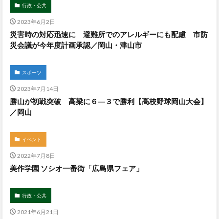
行政・公共
2023年6月2日
災害時の対応迅速に 避難所でのアレルギーにも配慮 市防
災会議が今年度計画承認／岡山・津山市
スポーツ
2023年7月14日
勝山が初戦突破 高梁に６―３で勝利【高校野球岡山大会】
／岡山
イベント
2022年7月8日
美作学園 ソシオ一番街「広島県フェア」
行政・公共
2021年6月21日