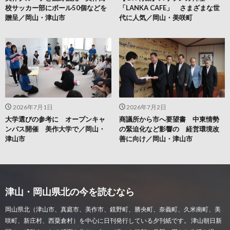
校サッカー部にボール50個などを
「LANKA CAFE」 さまざまな世
贈呈／岡山・津山市
代に人気／岡山・美咲町
2026年7月1日
2026年7月2日
大学選びの参考に オープンキャ
商議所から市へ要望書 中東情勢
ンパス開催 美作大学で／岡山・
の緊迫化など影響の 経営環境改
津山市
善に向け／岡山・津山市
津山・岡山県北の今を読むなら
岡山県北（津山市、真庭市、美作市、鏡野町、勝央町、奈義町、久米南町、美
咲町、新庄村、西粟倉村）を中心に日刊発行している夕刊紙です。 津山朝日新