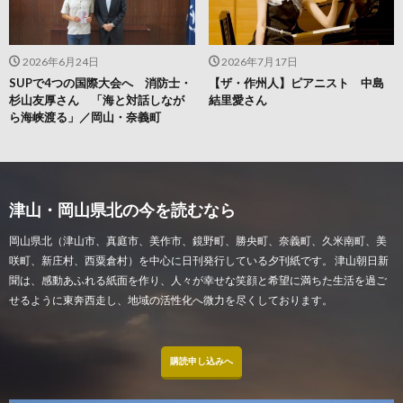
2026年6月24日
2026年7月17日
SUPで4つの国際大会へ 消防士・
【ザ・作州人】ピアニスト 中島
杉山友厚さん 「海と対話しなが
結里愛さん
ら海峡渡る」／岡山・奈義町
津山・岡山県北の今を読むなら
岡山県北（津山市、真庭市、美作市、鏡野町、勝央町、奈義町、久米南町、美
咲町、新庄村、西粟倉村）を中心に日刊発行している夕刊紙です。 津山朝日新
聞は、感動あふれる紙面を作り、人々が幸せな笑顔と希望に満ちた生活を過ご
せるように東奔西走し、地域の活性化へ微力を尽くしております。
購読申し込みへ