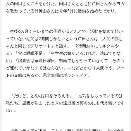
人の田口さんに声をかけた。田口さんとともに芦田さんからヨガ
を教わっている日神山さんは今年5月に活動を始めたばかり。
生後6カ月くらいまでの子猫がほとんどで、活動を始めて預か
っていない期間は2週間しかないという芦田さんは「人間の赤ち
ゃんと同じでデリケート」と話す。「2時間おきにミルクをや
る」「常に睡眠不足」「中学生の娘がいるけれど、遠出できな
い」「譲渡会は毎週日曜日、県南でしかやっていなくて、そのつ
ど連れていかなくてはならない」―などとかなり大変そう。フー
ドの支給はあるが、完全無償のボランティア。
「だけど」と3人は口をそろえる。「元気をもらっているのは
私たち。里親が決まったときの達成感は何ものにも代え難いです
ね」。
ボランティアが不足しており「県北で仲間を増やし、助け合う