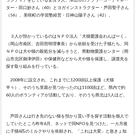
ター・田口妙さん（60）とヨガインストラクター・芦田聖子さん
（56）、美咲町の学習塾経営・日神山陽子さん（42）。
３人が預かっているのはＮＰＯ法人「犬猫愛護会わんぱーく」
（岡山市南区、吉田照明理事長）から依頼を受けた子猫たち。同
ＮＰＯは犬や猫の殺処分を減らそうと、県動物愛護センター（岡
山市北区御津伊田）や保健所などから犬や猫を保護し、譲渡先を
探す取り組みを行っている。
2008年に設立され、これまでに1200頭以上保護（犬猫
半々）、そのうち里親が見つかったのは1100頭ほど。県内で約
60人のボランティアが活動しており、そのうち県北は5人ほど。
芦田さんは行き先のない猫を預かり貰い手を探す活動を個人で
していたところ昨年6月、ネットで同NPOを見つけた。一カ月後
に子猫6匹のミルクやりを依頼され、「これは大変」と急きょ知