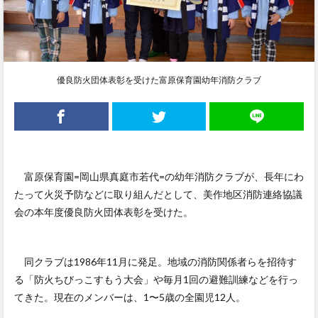
優良防火団体表彰を受けた富原保育園幼年消防クラブ
富原保育園=岡山県真庭市若代=の幼年消防クラブが、長年にわ
たって火災予防などに取り組んだとして、美作地区消防連絡協議
会の本年度優良防火団体表彰を受けた。
同クラブは1986年11月に発足。地域の消防関係者らを招待す
る「防火ちびっこすもう大会」や毎月1回の避難訓練などを行っ
てきた。現在のメンバーは、1〜5歳の全園児12人。