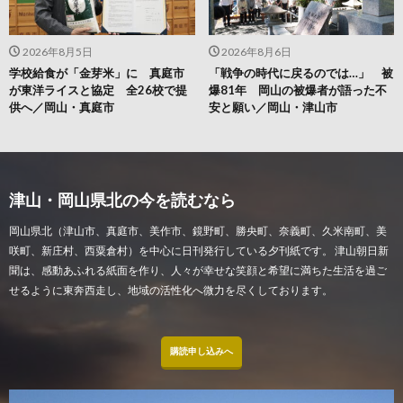
2026年8月5日
2026年8月6日
学校給食が「金芽米」に 真庭市
「戦争の時代に戻るのでは…」 被
が東洋ライスと協定 全26校で提
爆81年 岡山の被爆者が語った不
供へ／岡山・真庭市
安と願い／岡山・津山市
津山・岡山県北の今を読むなら
岡山県北（津山市、真庭市、美作市、鏡野町、勝央町、奈義町、久米南町、美
咲町、新庄村、西粟倉村）を中心に日刊発行している夕刊紙です。 津山朝日新
聞は、感動あふれる紙面を作り、人々が幸せな笑顔と希望に満ちた生活を過ご
せるように東奔西走し、地域の活性化へ微力を尽くしております。
購読申し込みへ