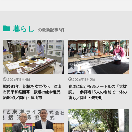
暮らし
の最新記事8件
2026年8月4日
2026年8月5日
戦後81年、記憶を次世代へ 津山
参道に広がる85メートルの「大祓
市民平和祭開幕 原爆の絵や遺品
詞」 参拝者15人の名前で一体の
約80点／岡山・津山市
龍も／岡山・鏡野町