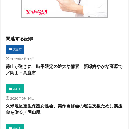
関連する記事
真庭市
2025年5月17日
蒜山が逆さに 時季限定の雄大な情景 新緑鮮やかな高原で
／岡山・真庭市
暮らし
2020年8月14日
久米地区更生保護女性会、美作自修会の運営支援ために義援
金を贈る／岡山県
暮らし