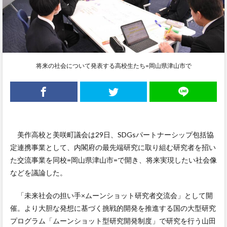
将来の社会について発表する高校生たち=岡山県津山市で
美作高校と美咲町議会は29日、SDGsパートナーシップ包括協
定連携事業として、内閣府の最先端研究に取り組む研究者を招い
た交流事業を同校=岡山県津山市=で開き、将来実現したい社会像
などを議論した。
「未来社会の担い手×ムーンショット研究者交流会」として開
催。より大胆な発想に基づく挑戦的開発を推進する国の大型研究
プログラム「ムーンショット型研究開発制度」で研究を行う山田