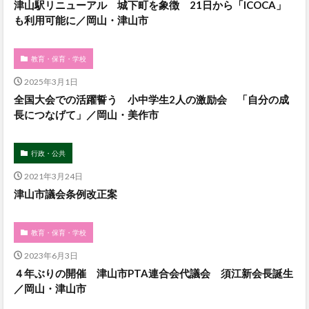
津山駅リニューアル 城下町を象徴 21日から「ICOCA」
も利用可能に／岡山・津山市
教育・保育・学校
2025年3月1日
全国大会での活躍誓う 小中学生2人の激励会 「自分の成
長につなげて」／岡山・美作市
行政・公共
2021年3月24日
津山市議会条例改正案
教育・保育・学校
2023年6月3日
４年ぶりの開催 津山市PTA連合会代議会 須江新会長誕生
／岡山・津山市