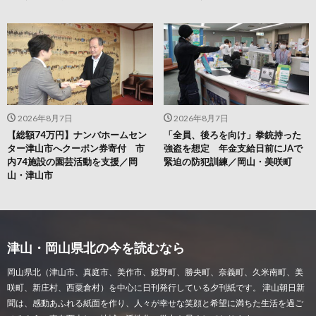
2026年8月7日
2026年8月7日
【総額74万円】ナンバホームセン
「全員、後ろを向け」拳銃持った
ター津山市へクーポン券寄付 市
強盗を想定 年金支給日前にJAで
内74施設の園芸活動を支援／岡
緊迫の防犯訓練／岡山・美咲町
山・津山市
津山・岡山県北の今を読むなら
岡山県北（津山市、真庭市、美作市、鏡野町、勝央町、奈義町、久米南町、美
咲町、新庄村、西粟倉村）を中心に日刊発行している夕刊紙です。 津山朝日新
聞は、感動あふれる紙面を作り、人々が幸せな笑顔と希望に満ちた生活を過ご