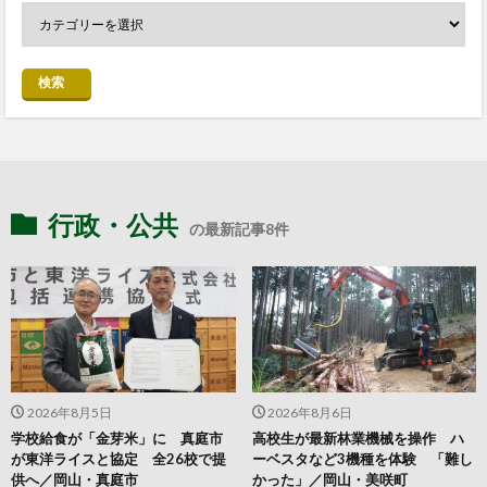
検索
行政・公共
の最新記事8件
2026年8月5日
2026年8月6日
学校給食が「金芽米」に 真庭市
高校生が最新林業機械を操作 ハ
が東洋ライスと協定 全26校で提
ーベスタなど3機種を体験 「難し
供へ／岡山・真庭市
かった」／岡山・美咲町