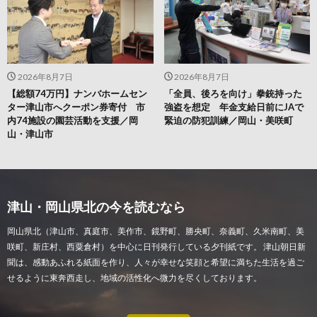
2026年8月7日
2026年8月7日
【総額74万円】ナンバホームセン
「全員、後ろを向け」拳銃持った
ター津山市へクーポン券寄付 市
強盗を想定 年金支給日前にJAで
内74施設の園芸活動を支援／岡
緊迫の防犯訓練／岡山・美咲町
山・津山市
津山・岡山県北の今を読むなら
岡山県北（津山市、真庭市、美作市、鏡野町、勝央町、奈義町、久米南町、美
咲町、新庄村、西粟倉村）を中心に日刊発行している夕刊紙です。 津山朝日新
聞は、感動あふれる紙面を作り、人々が幸せな笑顔と希望に満ちた生活を過ご
せるように東奔西走し、地域の活性化へ微力を尽くしております。