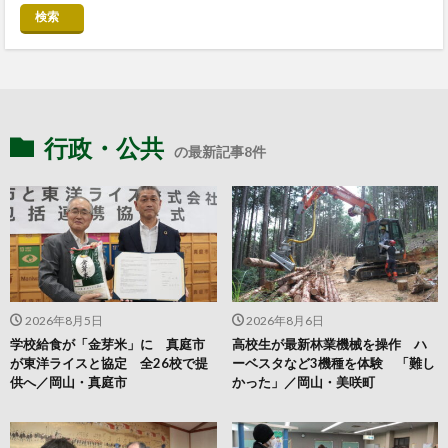
検索
行政・公共
の最新記事8件
2026年8月5日
2026年8月6日
学校給食が「金芽米」に 真庭市
高校生が最新林業機械を操作 ハ
が東洋ライスと協定 全26校で提
ーベスタなど3機種を体験 「難し
供へ／岡山・真庭市
かった」／岡山・美咲町