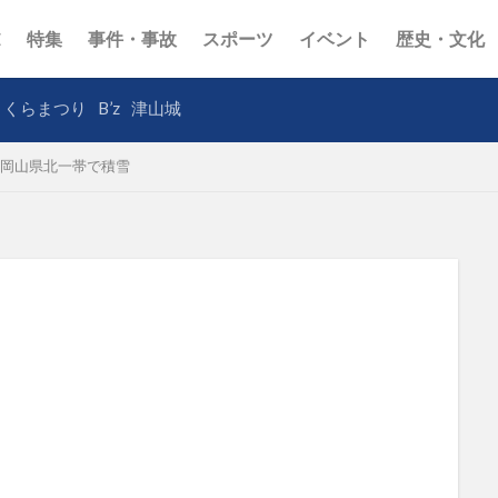
E
特集
事件・事故
スポーツ
イベント
歴史・文化
さくらまつり
B’z
津山城
岡山県北一帯で積雪