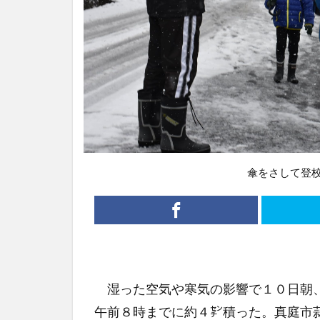
傘をさして登
湿った空気や寒気の影響で１０日朝、
午前８時までに約４㌢積った。真庭市