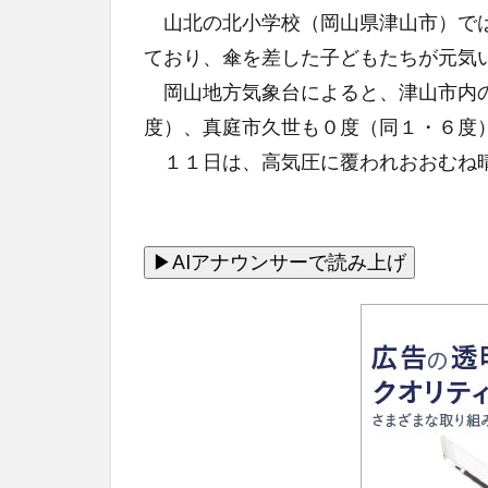
山北の北小学校（岡山県津山市）では
ており、傘を差した子どもたちが元気
岡山地方気象台によると、津山市内の
度）、真庭市久世も０度（同１・６度
１１日は、高気圧に覆われおおむね