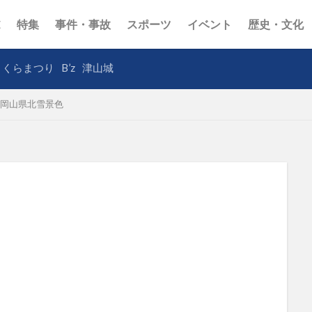
E
特集
事件・事故
スポーツ
イベント
歴史・文化
さくらまつり
B’z
津山城
岡山県北雪景色