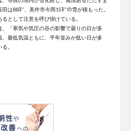
、寺院の境内が雪化粧し、風情あるたたずま
田は88㌢、美作市今岡15㌢の雪が積もった。
あるとして注意を呼び掛けている。
、「寒気や気圧の谷の影響で曇りの日が多
温、最低気温ともに、平年並みか低い日が多
いる。