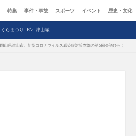
E
特集
事件・事故
スポーツ
イベント
歴史・文化
さくらまつり
B’z
津山城
岡山県津山市、新型コロナウイルス感染症対策本部の第5回会議ひらく