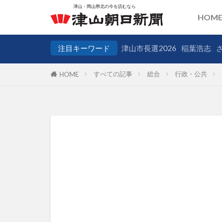
HOM
注目キーワード
津山市長選2026
稲葉浩志
すべての記事
総合
行政・公共
HOME