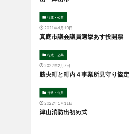
行政・公共
2021年4月10日
真庭市議会議員選挙あす投開票
行政・公共
2022年2月7日
勝央町と町内４事業所見守り協定
行政・公共
2022年1月11日
津山消防出初め式