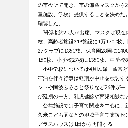
の市役所で開き、市の備蓄マスクから2
童施設、学校に提供することを決めた
確認した。
関係者約20人が出席。マスクは現在備蓄
枚、高齢者施設219施設に1万1700枚
27クラブに1350枚、保育園28園に14
150枚、小学校27校に1350枚、中学校
小中学校については4月以降、通常ど
宿泊を伴う行事は延期か中止を検討す
ントや阿波ふるさと祭りなど26件が中
が延期の一方、乳児健診や育児相談など
公共施設では子育て関連を中心に、親
久米こども園などの地域子育て支援セ
グラスハウスは1日から再開する。