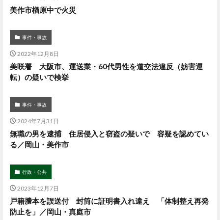
美作市楢原中で火災
事件・事故
2022年12月8日
美咲署 大阪市、運送業・60代男性を道交法違反（妨害運
転）の疑いで検挙
事件・事故
2024年7月31日
無職の男を逮捕 住居侵入と窃盗の疑いで 容疑を認めてい
る／岡山・美作市
行政・公共
2023年12月7日
戸籍謄本を誤送付 封筒に証明書入れ違え 「体制整え再発
防止を」／岡山・真庭市