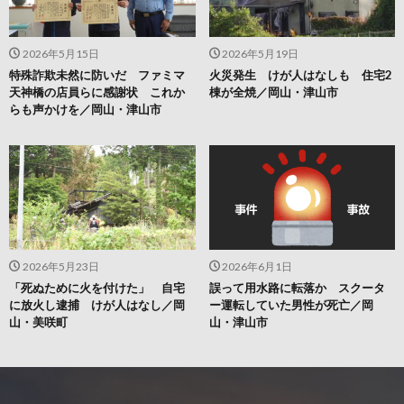
2026年5月15日
2026年5月19日
特殊詐欺未然に防いだ ファミマ
火災発生 けが人はなしも 住宅2
天神橋の店員らに感謝状 これか
棟が全焼／岡山・津山市
らも声かけを／岡山・津山市
2026年5月23日
2026年6月1日
「死ぬために火を付けた」 自宅
誤って用水路に転落か スクータ
に放火し逮捕 けが人はなし／岡
ー運転していた男性が死亡／岡
山・美咲町
山・津山市