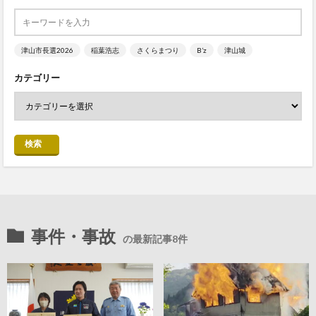
津山市長選2026
稲葉浩志
さくらまつり
B’z
津山城
カテゴリー
検索
事件・事故
の最新記事8件