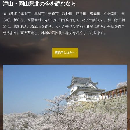
津山・岡山県北の今を読むなら
岡山県北（津山市、真庭市、美作市、鏡野町、勝央町、奈義町、久米南町、美
咲町、新庄村、西粟倉村）を中心に日刊発行している夕刊紙です。 津山朝日新
聞は、感動あふれる紙面を作り、人々が幸せな笑顔と希望に満ちた生活を過ご
せるように東奔西走し、地域の活性化へ微力を尽くしております。
購読申し込みへ