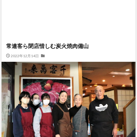
常連客ら閉店惜しむ炭火焼肉備山
2022年12月14日