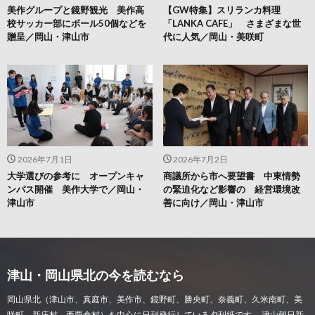
美作グループと鏡野観光 美作高
【GW特集】スリランカ料理
校サッカー部にボール50個などを
「LANKA CAFE」 さまざまな世
贈呈／岡山・津山市
代に人気／岡山・美咲町
2026年7月1日
2026年7月2日
大学選びの参考に オープンキャ
商議所から市へ要望書 中東情勢
ンパス開催 美作大学で／岡山・
の緊迫化など影響の 経営環境改
津山市
善に向け／岡山・津山市
津山・岡山県北の今を読むなら
岡山県北（津山市、真庭市、美作市、鏡野町、勝央町、奈義町、久米南町、美
咲町、新庄村、西粟倉村）を中心に日刊発行している夕刊紙です。 津山朝日新