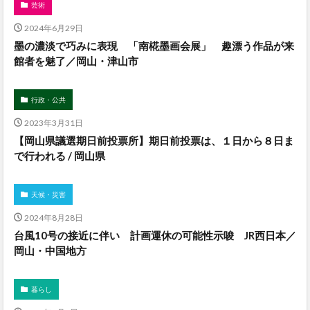
芸術
2024年6月29日
墨の濃淡で巧みに表現 「南椛墨画会展」 趣漂う作品が来
館者を魅了／岡山・津山市
行政・公共
2023年3月31日
【岡山県議選期日前投票所】期日前投票は、１日から８日ま
で行われる / 岡山県
天候・災害
2024年8月28日
台風10号の接近に伴い 計画運休の可能性示唆 JR西日本／
岡山・中国地方
暮らし