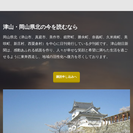
津山・岡山県北の今を読むなら
岡山県北（津山市、真庭市、美作市、鏡野町、勝央町、奈義町、久米南町、美
咲町、新庄村、西粟倉村）を中心に日刊発行している夕刊紙です。 津山朝日新
聞は、感動あふれる紙面を作り、人々が幸せな笑顔と希望に満ちた生活を過ご
せるように東奔西走し、地域の活性化へ微力を尽くしております。
購読申し込みへ