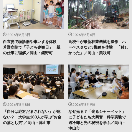
2026年8月3日
2026年8月6日
白衣姿で聴診器や車いすを体験
高校生が最新林業機械を操作 ハ
芳野病院で「子ども参観日」 親
ーベスタなど3機種を体験 「難し
の仕事に理解／岡山・鏡野町
かった」／岡山・美咲町
2026年8月8日
2026年8月9日
「自分は絶対だまされない」が危
なぜ光る？「光るシャーベット」
ない？ 大学生180人が学ぶ“お金
に子どもたち大興奮 科学実験で
の落とし穴”／岡山・津山市
過冷却と光の秘密を学ぶ／岡山・
津山市