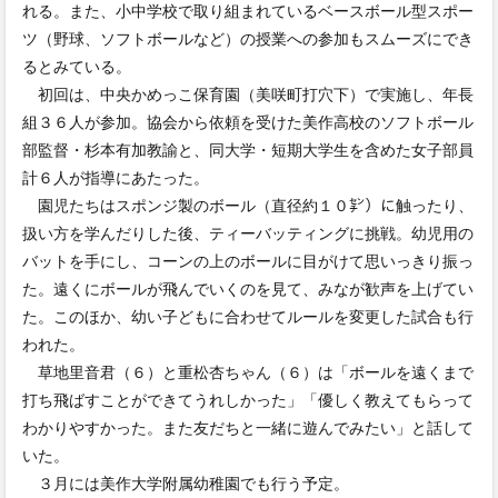
れる。また、小中学校で取り組まれているベースボール型スポー
ツ（野球、ソフトボールなど）の授業への参加もスムーズにでき
るとみている。
初回は、中央かめっこ保育園（美咲町打穴下）で実施し、年長
組３６人が参加。協会から依頼を受けた美作高校のソフトボール
部監督・杉本有加教諭と、同大学・短期大学生を含めた女子部員
計６人が指導にあたった。
園児たちはスポンジ製のボール（直径約１０㌢）に触ったり、
扱い方を学んだりした後、ティーバッティングに挑戦。幼児用の
バットを手にし、コーンの上のボールに目がけて思いっきり振っ
た。遠くにボールが飛んでいくのを見て、みなが歓声を上げてい
た。このほか、幼い子どもに合わせてルールを変更した試合も行
われた。
草地里音君（６）と重松杏ちゃん（６）は「ボールを遠くまで
打ち飛ばすことができてうれしかった」「優しく教えてもらって
わかりやすかった。また友だちと一緒に遊んでみたい」と話して
いた。
３月には美作大学附属幼稚園でも行う予定。