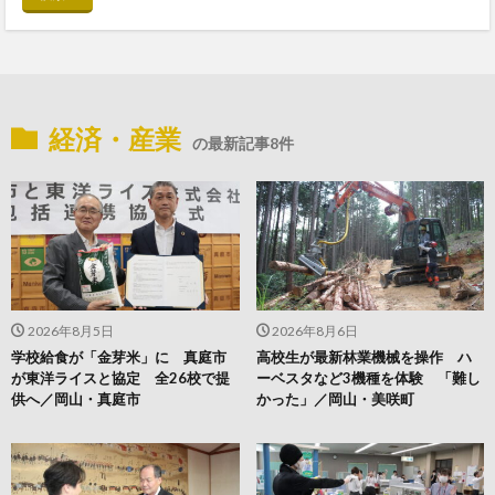
経済・産業
の最新記事8件
2026年8月5日
2026年8月6日
学校給食が「金芽米」に 真庭市
高校生が最新林業機械を操作 ハ
が東洋ライスと協定 全26校で提
ーベスタなど3機種を体験 「難し
供へ／岡山・真庭市
かった」／岡山・美咲町