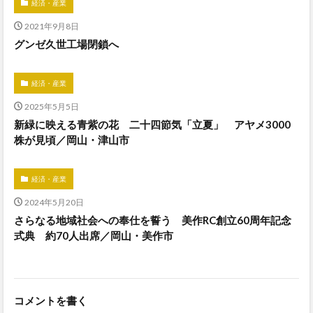
経済・産業
2021年9月8日
グンゼ久世工場閉鎖へ
経済・産業
2025年5月5日
新緑に映える青紫の花 二十四節気「立夏」 アヤメ3000
株が見頃／岡山・津山市
経済・産業
2024年5月20日
さらなる地域社会への奉仕を誓う 美作RC創立60周年記念
式典 約70人出席／岡山・美作市
コメントを書く