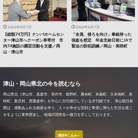
2026年8月7日
2026年8月7日
【総額74万円】ナンバホームセン
「全員、後ろを向け」拳銃持った
ター津山市へクーポン券寄付 市
強盗を想定 年金支給日前にJAで
内74施設の園芸活動を支援／岡
緊迫の防犯訓練／岡山・美咲町
山・津山市
津山・岡山県北の今を読むなら
岡山県北（津山市、真庭市、美作市、鏡野町、勝央町、奈義町、久米南町、美
咲町、新庄村、西粟倉村）を中心に日刊発行している夕刊紙です。 津山朝日新
聞は、感動あふれる紙面を作り、人々が幸せな笑顔と希望に満ちた生活を過ご
せるように東奔西走し、地域の活性化へ微力を尽くしております。
購読申し込みへ