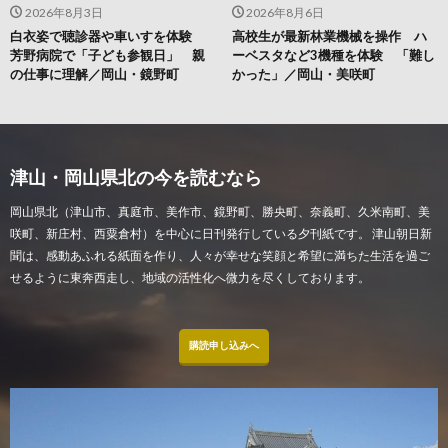
2026年8月3日
2026年8月6日
白衣姿で聴診器や車いすを体験
高校生が最新林業機械を操作 ハ
芳野病院で「子ども参観日」 親
ーベスタなど3機種を体験 「難し
の仕事に理解／岡山・鏡野町
かった」／岡山・美咲町
津山・岡山県北の今を読むなら
岡山県北（津山市、真庭市、美作市、鏡野町、勝央町、奈義町、久米南町、美
咲町、新庄村、西粟倉村）を中心に日刊発行している夕刊紙です。 津山朝日新
聞は、感動あふれる紙面を作り、人々が幸せな笑顔と希望に満ちた生活を過ご
せるように東奔西走し、地域の活性化へ微力を尽くしております。
購読申し込みへ