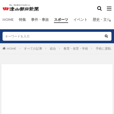
HOME
特集
事件・事故
スポーツ
イベント
歴史・文化
HOME
すべての記事
総合
教育・保育・学校
手軽に運動、