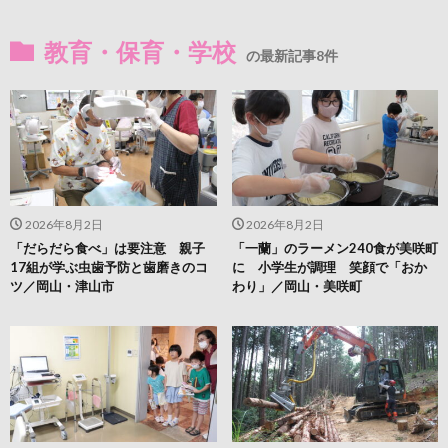
教育・保育・学校
の最新記事8件
2026年8月2日
2026年8月2日
「だらだら食べ」は要注意 親子
「一蘭」のラーメン240食が美咲町
17組が学ぶ虫歯予防と歯磨きのコ
に 小学生が調理 笑顔で「おか
ツ／岡山・津山市
わり」／岡山・美咲町