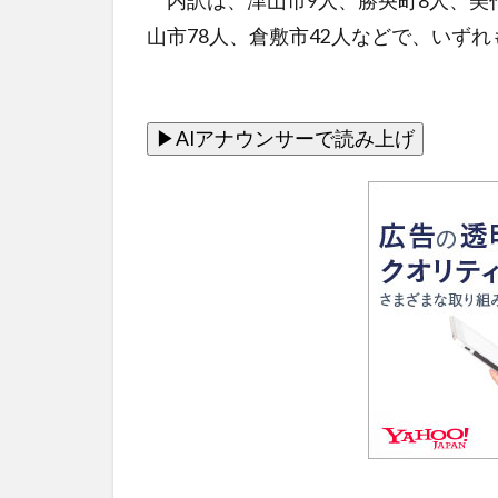
内訳は、津山市9人、勝央町8人、美
山市78人、倉敷市42人などで、いず