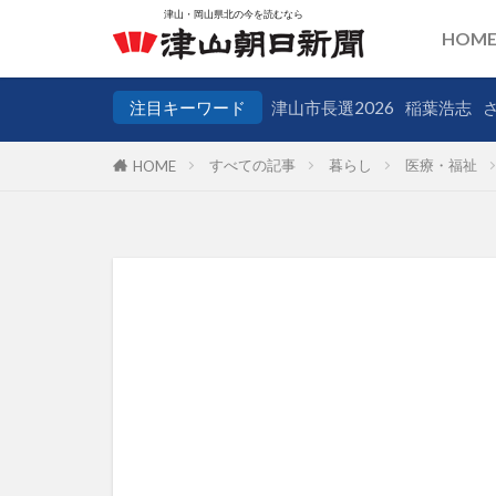
HOM
注目キーワード
津山市長選2026
稲葉浩志
すべての記事
暮らし
医療・福祉
HOME