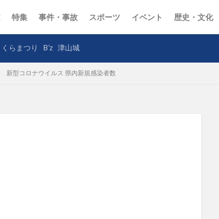
E
特集
事件・事故
スポーツ
イベント
歴史・文化
さくらまつり
B’z
津山城
新型コロナウイルス 県内新規感染者数