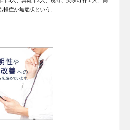
作市3人、真庭市2人、鏡野、美咲町各１人、岡
れも軽症か無症状という。