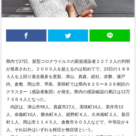
県内で27日、新型コロナウイルスの新規感染者２２７２人の判明
が発表された。２０００人を超えるのは初めてで、23日の１８９
３人を上回り過去最多を更新。津山、真庭、総社、赤磐、瀬戸
内、倉敷、岡山市、早島、美咲町では県内８２５〜８３６例目の
クラスター（感染者集団）が発生。県内の感染確認の累計は12万
７３６４人となった。
内訳は、津山市98人、真庭市27人、美咲町14人、美作市13
人、奈義町10人、勝央町８人、鏡野町６人、久米南町２人、新庄
村１人、岡山市１１４５人、倉敷市６０３人などで、中等症が４
人、それ以外はいずれも軽症か無症状という。