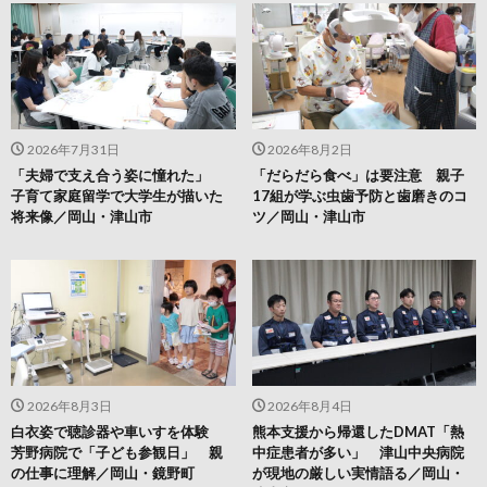
2026年7月31日
2026年8月2日
「夫婦で支え合う姿に憧れた」
「だらだら食べ」は要注意 親子
子育て家庭留学で大学生が描いた
17組が学ぶ虫歯予防と歯磨きのコ
将来像／岡山・津山市
ツ／岡山・津山市
2026年8月3日
2026年8月4日
白衣姿で聴診器や車いすを体験
熊本支援から帰還したDMAT「熱
芳野病院で「子ども参観日」 親
中症患者が多い」 津山中央病院
の仕事に理解／岡山・鏡野町
が現地の厳しい実情語る／岡山・