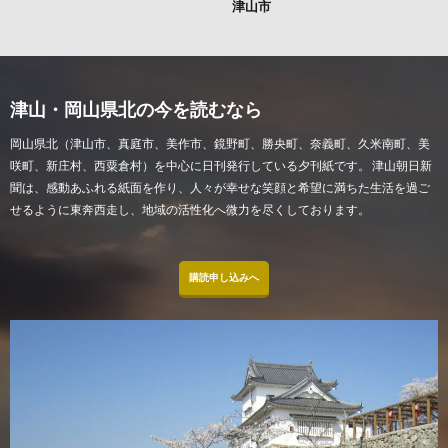
津山市
津山・岡山県北の今を読むなら
岡山県北（津山市、真庭市、美作市、鏡野町、勝央町、奈義町、久米南町、美
咲町、新庄村、西粟倉村）を中心に日刊発行している夕刊紙です。 津山朝日新
聞は、感動あふれる紙面を作り、人々が幸せな笑顔と希望に満ちた生活を過ご
せるように東奔西走し、地域の活性化へ微力を尽くしております。
購読申し込みへ