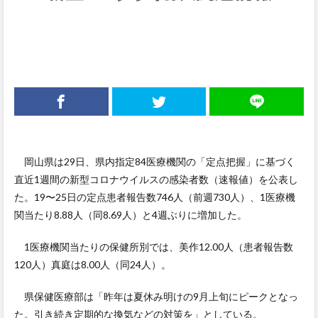
岡山県は29日、県内指定84医療機関の「定点把握」に基づく
直近1週間の新型コロナウイルスの感染者数（速報値）を公表し
た。19〜25日の定点患者報告数746人（前週730人）、1医療機
関当たり8.88人（同8.69人）と4週ぶりに増加した。
1医療機関当たりの保健所別では、美作12.00人（患者報告数
120人）真庭は8.00人（同24人）。
県保健医療部は「昨年は夏休み明けの9月上旬にピークとなっ
た。引き続き定期的な換気などの対策を」としている。