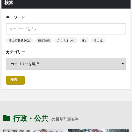
検索
キーワード
津山市長選2026
稲葉浩志
さくらまつり
B’z
津山城
カテゴリー
検索
行政・公共
の最新記事8件