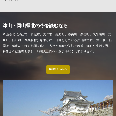
津山・岡山県北の今を読むなら
岡山県北（津山市、真庭市、美作市、鏡野町、勝央町、奈義町、久米南町、美
咲町、新庄村、西粟倉村）を中心に日刊発行している夕刊紙です。 津山朝日新
聞は、感動あふれる紙面を作り、人々が幸せな笑顔と希望に満ちた生活を過ご
せるように東奔西走し、地域の活性化へ微力を尽くしております。
購読申し込みへ