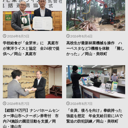
2026年8月5日
2026年8月6日
学校給食が「金芽米」に 真庭市
高校生が最新林業機械を操作 ハ
が東洋ライスと協定 全26校で提
ーベスタなど3機種を体験 「難し
供へ／岡山・真庭市
かった」／岡山・美咲町
2026年8月7日
2026年8月7日
【総額74万円】ナンバホームセン
「全員、後ろを向け」拳銃持った
ター津山市へクーポン券寄付 市
強盗を想定 年金支給日前にJAで
内74施設の園芸活動を支援／岡
緊迫の防犯訓練／岡山・美咲町
山・津山市