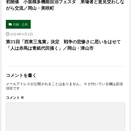
初開催 小規模多機能自治フェスタ 来場者と意見交わしな
がら交流／岡山・美咲町
行政・公共
2024年3月2日
第31回「西東三鬼賞」決定 戦争の悲惨さに思いをはせて
「人は赤馬は青紙代田掻く」／岡山・津山市
コメントを書く
メールアドレスが公開されることはありません。
※
が付いている欄は必須
項目です
コメント
※