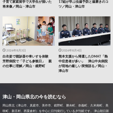
子育て家庭留学で大学生が描いた
17組が学ぶ虫歯予防と歯磨きのコ
将来像／岡山・津山市
ツ／岡山・津山市
2026年8月3日
2026年8月4日
白衣姿で聴診器や車いすを体験
熊本支援から帰還したDMAT「熱
芳野病院で「子ども参観日」 親
中症患者が多い」 津山中央病院
の仕事に理解／岡山・鏡野町
が現地の厳しい実情語る／岡山・
津山市
津山・岡山県北の今を読むなら
岡山県北（津山市、真庭市、美作市、鏡野町、勝央町、奈義町、久米南町、美
咲町、新庄村、西粟倉村）を中心に日刊発行している夕刊紙です。 津山朝日新