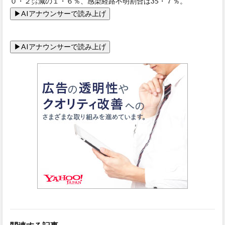
０・２㌽減の１・６％、感染経路不明割合は35・７％。