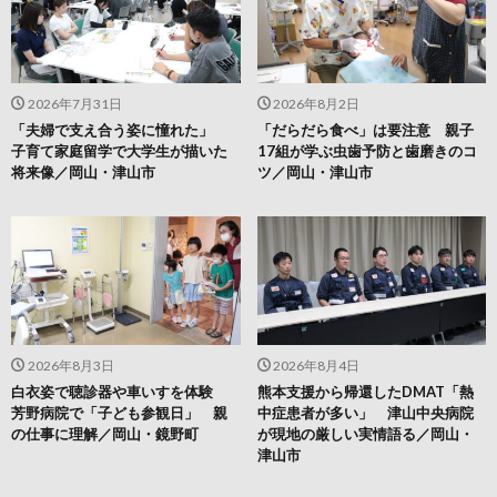
2026年7月31日
2026年8月2日
「夫婦で支え合う姿に憧れた」
「だらだら食べ」は要注意 親子
子育て家庭留学で大学生が描いた
17組が学ぶ虫歯予防と歯磨きのコ
将来像／岡山・津山市
ツ／岡山・津山市
2026年8月3日
2026年8月4日
白衣姿で聴診器や車いすを体験
熊本支援から帰還したDMAT「熱
芳野病院で「子ども参観日」 親
中症患者が多い」 津山中央病院
の仕事に理解／岡山・鏡野町
が現地の厳しい実情語る／岡山・
津山市