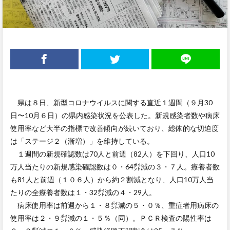
県は８日、新型コロナウイルスに関する直近１週間（９月30
日〜10月６日）の県内感染状況を公表した。新規感染者数や病床
使用率など大半の指標で改善傾向が続いており、総体的な切迫度
は「ステージ２（漸増）」を維持している。
１週間の新規確認数は70人と前週（82人）を下回り、人口10
万人当たりの新規感染確認数は０・64㌽減の３・７人。療養者数
も81人と前週（１０６人）から約２割減となり、人口10万人当
たりの全療養者数は１・32㌽減の４・29人。
病床使用率は前週から１・８㌽減の５・０％、重症者用病床の
使用率は２・９㌽減の１・５％（同）。ＰＣＲ検査の陽性率は