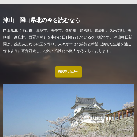
津山・岡山県北の今を読むなら
岡山県北（津山市、真庭市、美作市、鏡野町、勝央町、奈義町、久米南町、美
咲町、新庄村、西粟倉村）を中心に日刊発行している夕刊紙です。 津山朝日新
聞は、感動あふれる紙面を作り、人々が幸せな笑顔と希望に満ちた生活を過ご
せるように東奔西走し、地域の活性化へ微力を尽くしております。
購読申し込みへ