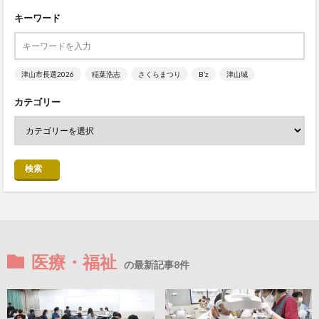
キーワード
津山市長選2026
稲葉浩志
さくらまつり
B’z
津山城
カテゴリー
検索
医療・福祉
の最新記事8件