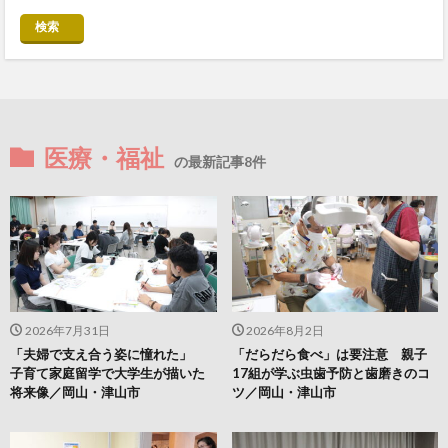
検索
医療・福祉
の最新記事8件
2026年7月31日
2026年8月2日
「夫婦で支え合う姿に憧れた」
「だらだら食べ」は要注意 親子
子育て家庭留学で大学生が描いた
17組が学ぶ虫歯予防と歯磨きのコ
将来像／岡山・津山市
ツ／岡山・津山市