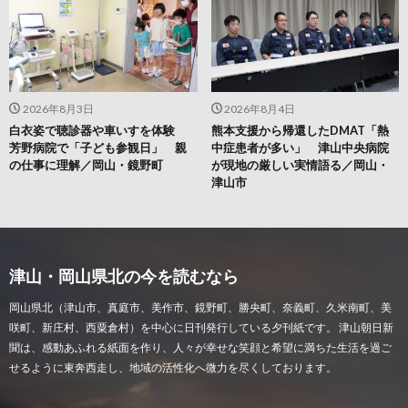
2026年8月3日
2026年8月4日
白衣姿で聴診器や車いすを体験
熊本支援から帰還したDMAT「熱
芳野病院で「子ども参観日」 親
中症患者が多い」 津山中央病院
の仕事に理解／岡山・鏡野町
が現地の厳しい実情語る／岡山・
津山市
津山・岡山県北の今を読むなら
岡山県北（津山市、真庭市、美作市、鏡野町、勝央町、奈義町、久米南町、美
咲町、新庄村、西粟倉村）を中心に日刊発行している夕刊紙です。 津山朝日新
聞は、感動あふれる紙面を作り、人々が幸せな笑顔と希望に満ちた生活を過ご
せるように東奔西走し、地域の活性化へ微力を尽くしております。