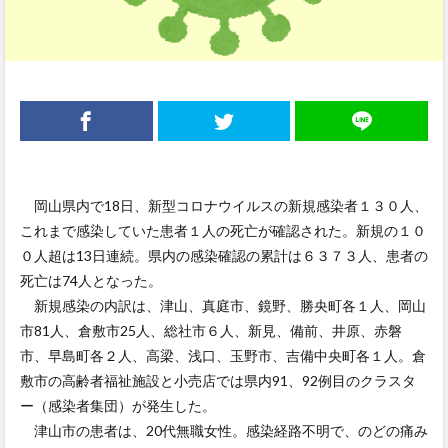
岡山県内で18日、新型コロナウイルスの新規感染者１３０人、
これまで感染していた患者１人の死亡が確認された。新規の１０
０人超は13日連続。県内の感染確認の累計は６３７３人、患者の
死亡は74人となった。
新規感染の内訳は、津山、真庭市、鏡野、勝央町各１人、岡山
市81人、倉敷市25人、総社市６人、新見、備前、井原、赤磐
市、早島町各２人、高梁、浅口、玉野市、吉備中央町各１人。倉
敷市の高齢者福祉施設と小売店では県内91、92例目のクラスタ
ー（感染者集団）が発生した。
津山市の患者は、20代無職女性。感染経路不明で、のどの痛み