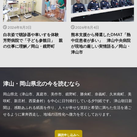
2026年8月3日
2026年8月4日
白衣姿で聴診器や車いすを体験
熊本支援から帰還したDMAT「熱
芳野病院で「子ども参観日」 親
中症患者が多い」 津山中央病院
の仕事に理解／岡山・鏡野町
が現地の厳しい実情語る／岡山・
津山市
津山・岡山県北の今を読むなら
岡山県北（津山市、真庭市、美作市、鏡野町、勝央町、奈義町、久米南町、美
咲町、新庄村、西粟倉村）を中心に日刊発行している夕刊紙です。 津山朝日新
聞は、感動あふれる紙面を作り、人々が幸せな笑顔と希望に満ちた生活を過ご
せるように東奔西走し、地域の活性化へ微力を尽くしております。
購読申し込みへ