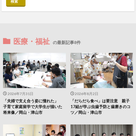
検索
医療・福祉
の最新記事8件
2026年7月31日
2026年8月2日
「夫婦で支え合う姿に憧れた」
「だらだら食べ」は要注意 親子
子育て家庭留学で大学生が描いた
17組が学ぶ虫歯予防と歯磨きのコ
将来像／岡山・津山市
ツ／岡山・津山市