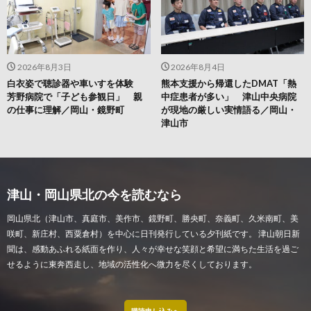
2026年8月3日
2026年8月4日
白衣姿で聴診器や車いすを体験
熊本支援から帰還したDMAT「熱
芳野病院で「子ども参観日」 親
中症患者が多い」 津山中央病院
の仕事に理解／岡山・鏡野町
が現地の厳しい実情語る／岡山・
津山市
津山・岡山県北の今を読むなら
岡山県北（津山市、真庭市、美作市、鏡野町、勝央町、奈義町、久米南町、美
咲町、新庄村、西粟倉村）を中心に日刊発行している夕刊紙です。 津山朝日新
聞は、感動あふれる紙面を作り、人々が幸せな笑顔と希望に満ちた生活を過ご
せるように東奔西走し、地域の活性化へ微力を尽くしております。
購読申し込みへ