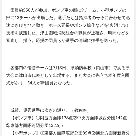
団員約550人が参加。ポンプ車の部に9チーム、小型ポンプの
部に13チームが出場した。選手たちは指揮者の号令に合わせて迅
速にきびきびと動き、ホース延長やポンプ操作などを”火消し”の
技術を披露した。津山圏域消防組合の職員が正確さ、時間などを
審査し、採点。応援の団員らが選手の健闘に拍手を送った。
各部門の優勝チームは7月3日、県消防学校（岡山市）である県
大会に津山市代表として出場する。また大会に先立ち本年度入団
式があり、54人が新団員となった。
成績、優秀選手は次ぎの通り。（敬称略）
【ポンプ車】①阿波方面隊176点②中央方面隊城西分団142点
③東部方面隊河辺分団132.5点
【小型ポンプ】①東部方面隊広野分団85点②勝北方面隊新野分