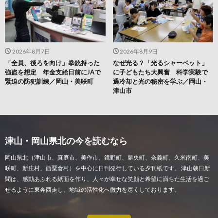
2026年8月7日
2026年8月9日
「全員、後ろを向け」拳銃持った
なぜ光る？「光るシャーベット」
強盗を想定 年金支給日前にJAで
に子どもたち大興奮 科学実験で
緊迫の防犯訓練／岡山・美咲町
過冷却と光の秘密を学ぶ／岡山・
津山市
津山・岡山県北の今を読むなら
岡山県北（津山市、真庭市、美作市、鏡野町、勝央町、奈義町、久米南町、美
咲町、新庄村、西粟倉村）を中心に日刊発行している夕刊紙です。 津山朝日新
聞は、感動あふれる紙面を作り、人々が幸せな笑顔と希望に満ちた生活を過ご
せるように東奔西走し、地域の活性化へ微力を尽くしております。