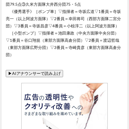
団79.5点③久米方面隊大井西分団75・5点
《優秀選手》［ポンプ車］▽指揮者＝寺坂広道▽1番員＝寺坂
亮一（以上阿波方面隊）▽2番員＝幸田将司（西部方面隊二宮分
団）▽3番員＝寺坂昌彦▽4番員＝小椋淳二（以上阿波方面隊）
［小型ポンプ］▽指揮者＝池田康政（中央方面隊中央分団）
▽1番員＝谷口翔規（東部方面隊高倉分団）▽2番員＝渡辺哲哉
（東部方面隊広野分団）▽3番員＝寺崎貴彦（東部方面隊高倉分
団）