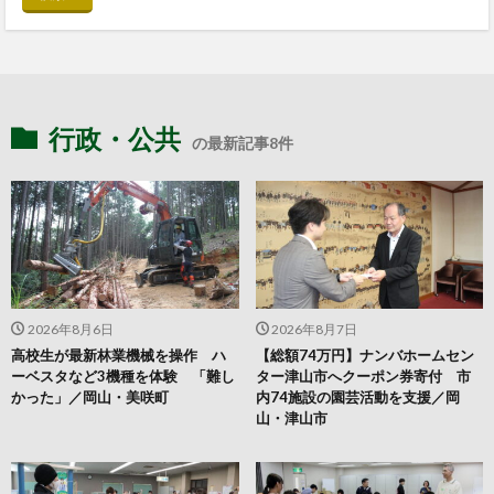
行政・公共
の最新記事8件
2026年8月6日
2026年8月7日
高校生が最新林業機械を操作 ハ
【総額74万円】ナンバホームセン
ーベスタなど3機種を体験 「難し
ター津山市へクーポン券寄付 市
かった」／岡山・美咲町
内74施設の園芸活動を支援／岡
山・津山市