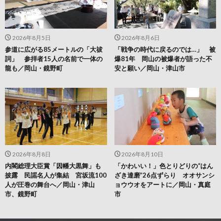
2026年8月5日
2026年8月6日
参道に広がる85メートルの「大祓
「戦争の時代に戻るのでは…」 被
詞」 参拝者15人の名前で一体の
爆81年 岡山の被爆者が語った不
龍も／岡山・鏡野町
安と願い／岡山・津山市
2026年8月8日
2026年8月10日
内閣総理大臣賞「因幡大黒舞」も
「かわいい！」色とりどりの“はん
披露 民謡名人が集結 宮坂流100
ざき達磨”26点ずらり オオサンシ
人が圧巻の舞台へ／岡山・津山
ョウウオをアートに／岡山・真庭
市、鏡野町
市