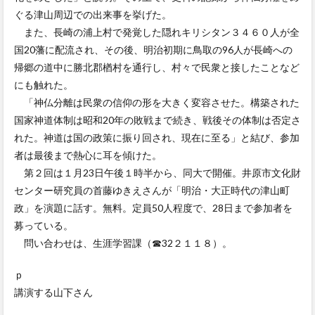
ぐる津山周辺での出来事を挙げた。
また、長崎の浦上村で発覚した隠れキリシタン３４６０人が全
国20藩に配流され、その後、明治初期に鳥取の96人が長崎への
帰郷の道中に勝北郡楢村を通行し、村々で民衆と接したことなど
にも触れた。
「神仏分離は民衆の信仰の形を大きく変容させた。構築された
国家神道体制は昭和20年の敗戦まで続き、戦後その体制は否定さ
れた。神道は国の政策に振り回され、現在に至る」と結び、参加
者は最後まで熱心に耳を傾けた。
第２回は１月23日午後１時半から、同大で開催。井原市文化財
センター研究員の首藤ゆきえさんが「明治・大正時代の津山町
政」を演題に話す。無料。定員50人程度で、28日まで参加者を
募っている。
問い合わせは、生涯学習課（☎32２１１８）。
ｐ
講演する山下さん