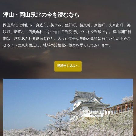
津山・岡山県北の今を読むなら
岡山県北（津山市、真庭市、美作市、鏡野町、勝央町、奈義町、久米南町、美
咲町、新庄村、西粟倉村）を中心に日刊発行している夕刊紙です。 津山朝日新
聞は、感動あふれる紙面を作り、人々が幸せな笑顔と希望に満ちた生活を過ご
せるように東奔西走し、地域の活性化へ微力を尽くしております。
購読申し込みへ