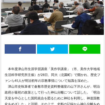
本年度津山市生涯学習講座「美作学講座」（市、美作大学地域
生活科学研究所主催）が28日、同大（北園町）で開かれ、歴史フ
ァンら45人が明治初年の宗教事情について知識を深めた。
津山市史執筆者で倉敷市歴史資料整備室の山下洋さんが、明治
政府が最初の政策として行った神仏分離について話した。「明治
天皇を中心とした国民統合を図るために神社を利用し、神道国教
化をめざした」と説明。その上で、史料の記録から神仏分離をめ