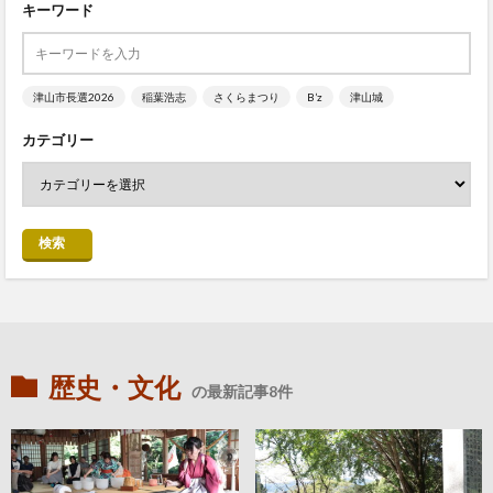
キーワード
津山市長選2026
稲葉浩志
さくらまつり
B’z
津山城
カテゴリー
検索
歴史・文化
の最新記事8件