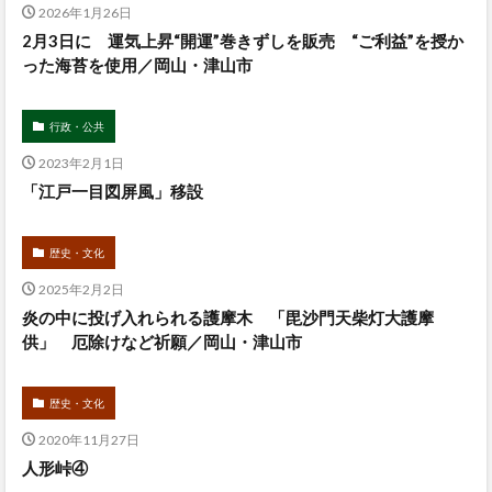
2026年1月26日
2月3日に 運気上昇“開運”巻きずしを販売 “ご利益”を授か
った海苔を使用／岡山・津山市
行政・公共
2023年2月1日
「江戸一目図屏風」移設
歴史・文化
2025年2月2日
炎の中に投げ入れられる護摩木 「毘沙門天柴灯大護摩
供」 厄除けなど祈願／岡山・津山市
歴史・文化
2020年11月27日
人形峠④