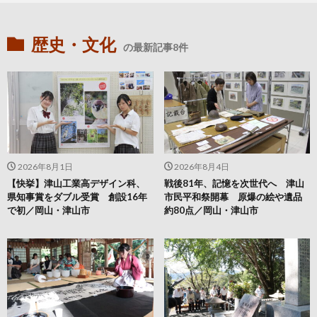
歴史・文化
の最新記事8件
2026年8月1日
2026年8月4日
【快挙】津山工業高デザイン科、
戦後81年、記憶を次世代へ 津山
県知事賞をダブル受賞 創設16年
市民平和祭開幕 原爆の絵や遺品
で初／岡山・津山市
約80点／岡山・津山市