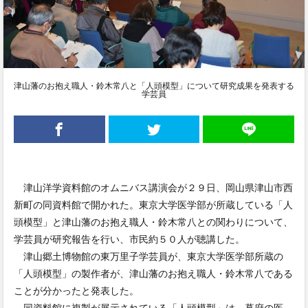
津山藩のお抱え職人・鈴木常八と「人頭模型」について研究成果を発表する
学芸員
津山洋学資料館のオムニバス講演会が２９日、岡山県津山市西
新町の同資料館で開かれた。東京大学医学部が所蔵している「人
頭模型」と津山藩のお抱え職人・鈴木常八との関わりについて、
学芸員が研究報告を行い、市民約５０人が聴講した。
津山郷土博物館の東万里子学芸員が、東京大学医学部所蔵の
「人頭模型」の製作者が、津山藩のお抱え職人・鈴木常八である
ことが分かったと発表した。
同資料館に複製が展示されている「人頭模型」は、幕府の医