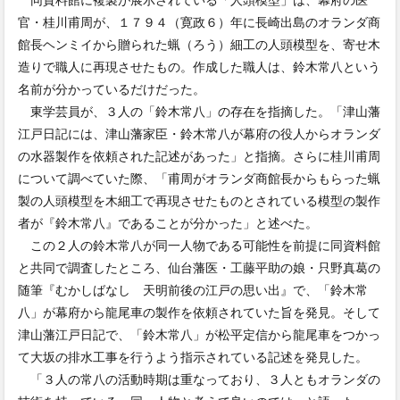
官・桂川甫周が、１７９４（寛政６）年に長崎出島のオランダ商
館長ヘンミイから贈られた蝋（ろう）細工の人頭模型を、寄せ木
造りで職人に再現させたもの。作成した職人は、鈴木常八という
名前が分かっているだけだった。
東学芸員が、３人の「鈴木常八」の存在を指摘した。「津山藩
江戸日記には、津山藩家臣・鈴木常八が幕府の役人からオランダ
の水器製作を依頼された記述があった」と指摘。さらに桂川甫周
について調べていた際、「甫周がオランダ商館長からもらった蝋
製の人頭模型を木細工で再現させたものとされている模型の製作
者が『鈴木常八』であることが分かった」と述べた。
この２人の鈴木常八が同一人物である可能性を前提に同資料館
と共同で調査したところ、仙台藩医・工藤平助の娘・只野真葛の
随筆『むかしばなし 天明前後の江戸の思い出』で、「鈴木常
八」が幕府から龍尾車の製作を依頼されていた旨を発見。そして
津山藩江戸日記で、「鈴木常八」が松平定信から龍尾車をつかっ
て大坂の排水工事を行うよう指示されている記述を発見した。
「３人の常八の活動時期は重なっており、３人ともオランダの