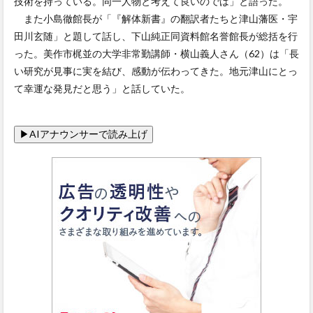
技術を持っている。同一人物と考えて良いのでは」と語った。
また小島徹館長が「『解体新書』の翻訳者たちと津山藩医・宇
田川玄随」と題して話し、下山純正同資料館名誉館長が総括を行
った。美作市梶並の大学非常勤講師・横山義人さん（62）は「長
い研究が見事に実を結び、感動が伝わってきた。地元津山にとっ
て幸運な発見だと思う」と話していた。