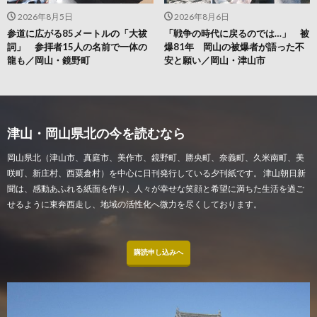
2026年8月5日
2026年8月6日
参道に広がる85メートルの「大祓
「戦争の時代に戻るのでは…」 被
詞」 参拝者15人の名前で一体の
爆81年 岡山の被爆者が語った不
龍も／岡山・鏡野町
安と願い／岡山・津山市
津山・岡山県北の今を読むなら
岡山県北（津山市、真庭市、美作市、鏡野町、勝央町、奈義町、久米南町、美
咲町、新庄村、西粟倉村）を中心に日刊発行している夕刊紙です。 津山朝日新
聞は、感動あふれる紙面を作り、人々が幸せな笑顔と希望に満ちた生活を過ご
せるように東奔西走し、地域の活性化へ微力を尽くしております。
購読申し込みへ