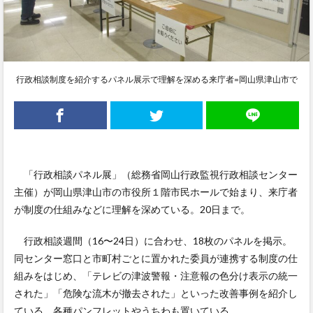
行政相談制度を紹介するパネル展示で理解を深める来庁者=岡山県津山市で
「行政相談パネル展」（総務省岡山行政監視行政相談センター
主催）が岡山県津山市の市役所１階市民ホールで始まり、来庁者
が制度の仕組みなどに理解を深めている。20日まで。
行政相談週間（16〜24日）に合わせ、18枚のパネルを掲示。
同センター窓口と市町村ごとに置かれた委員が連携する制度の仕
組みをはじめ、「テレビの津波警報・注意報の色分け表示の統一
された」「危険な流木が撤去された」といった改善事例を紹介し
ている。各種パンフレットやうちわも置いている。