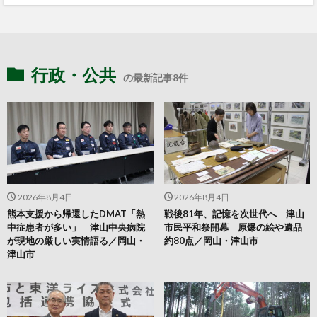
行政・公共
の最新記事8件
2026年8月4日
2026年8月4日
熊本支援から帰還したDMAT「熱
戦後81年、記憶を次世代へ 津山
中症患者が多い」 津山中央病院
市民平和祭開幕 原爆の絵や遺品
が現地の厳しい実情語る／岡山・
約80点／岡山・津山市
津山市