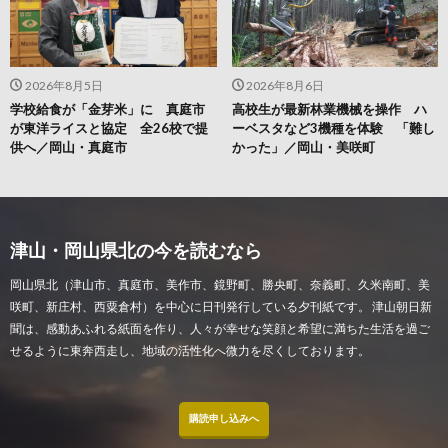
2026年8月5日
2026年8月6日
学校給食が「金芽米」に 真庭市
高校生が最新林業機械を操作 ハ
が東洋ライスと協定 全26校で提
ーベスタなど3機種を体験 「難し
供へ／岡山・真庭市
かった」／岡山・美咲町
津山・岡山県北の今を読むなら
岡山県北（津山市、真庭市、美作市、鏡野町、勝央町、奈義町、久米南町、美
咲町、新庄村、西粟倉村）を中心に日刊発行している夕刊紙です。 津山朝日新
聞は、感動あふれる紙面を作り、人々が幸せな笑顔と希望に満ちた生活を過ご
せるように東奔西走し、地域の活性化へ微力を尽くしております。
購読申し込みへ