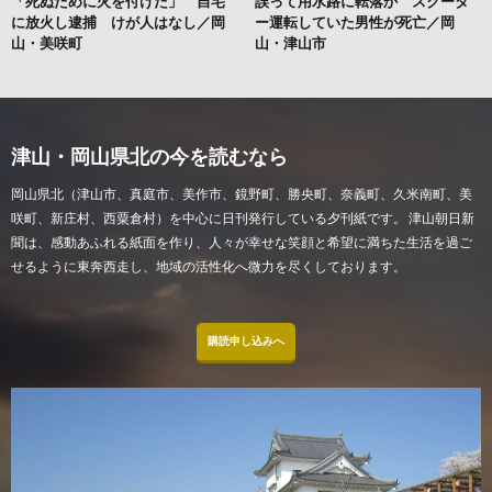
「死ぬために火を付けた」 自宅
誤って用水路に転落か スクータ
に放火し逮捕 けが人はなし／岡
ー運転していた男性が死亡／岡
山・美咲町
山・津山市
津山・岡山県北の今を読むなら
岡山県北（津山市、真庭市、美作市、鏡野町、勝央町、奈義町、久米南町、美
咲町、新庄村、西粟倉村）を中心に日刊発行している夕刊紙です。 津山朝日新
聞は、感動あふれる紙面を作り、人々が幸せな笑顔と希望に満ちた生活を過ご
せるように東奔西走し、地域の活性化へ微力を尽くしております。
購読申し込みへ