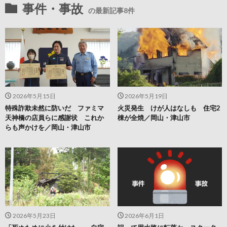
事件・事故
の最新記事8件
2026年5月15日
2026年5月19日
特殊詐欺未然に防いだ ファミマ
火災発生 けが人はなしも 住宅2
天神橋の店員らに感謝状 これか
棟が全焼／岡山・津山市
らも声かけを／岡山・津山市
2026年5月23日
2026年6月1日