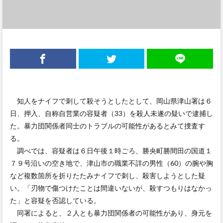
知人をナイフで刺して殺そうとしたとして、岡山県津山署は６
日、押入、自称自営業の容疑者（33）を殺人未遂の疑いで逮捕し
た。暴力団関係者同士のトラブルの可能性があるとみて捜査す
る。
調べでは、容疑者は６日午後１時ごろ、勝央町勝間田の国道１
７９号沿いの空き地で、津山市の職業不詳の男性（60）の腕や胸
など複数箇所を折りたたみナイフで刺し、殺害しようとした疑
い。「刃物で傷つけたことは間違いないが、殺すつもりはなかっ
た」と容疑を否認している。
同署によると、２人とも暴力団関係者の可能性があり、身元を