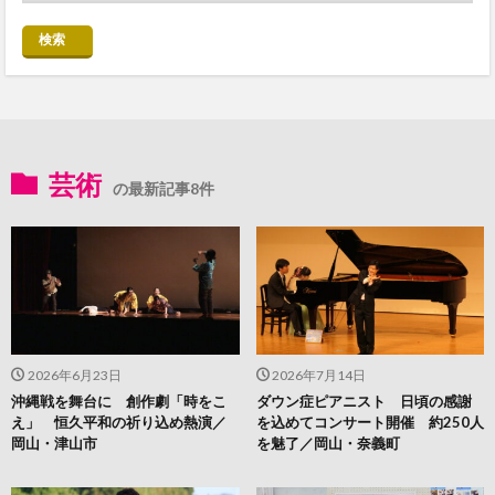
検索
芸術
の最新記事8件
2026年6月23日
2026年7月14日
沖縄戦を舞台に 創作劇「時をこ
ダウン症ピアニスト 日頃の感謝
え」 恒久平和の祈り込め熱演／
を込めてコンサート開催 約250人
岡山・津山市
を魅了／岡山・奈義町