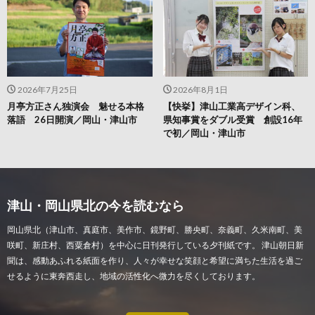
2026年7月25日
2026年8月1日
月亭方正さん独演会 魅せる本格
【快挙】津山工業高デザイン科、
落語 26日開演／岡山・津山市
県知事賞をダブル受賞 創設16年
で初／岡山・津山市
津山・岡山県北の今を読むなら
岡山県北（津山市、真庭市、美作市、鏡野町、勝央町、奈義町、久米南町、美
咲町、新庄村、西粟倉村）を中心に日刊発行している夕刊紙です。 津山朝日新
聞は、感動あふれる紙面を作り、人々が幸せな笑顔と希望に満ちた生活を過ご
せるように東奔西走し、地域の活性化へ微力を尽くしております。