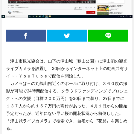
津山市観光協会は、山下の津山城（鶴山公園）に津山初の観光
ライブカメラを設置し、30日からインターネット上の動画共有サ
イト・ＹｏｕＴｕｂｅで配信を開始した。
カメラは三の丸鶴山館近くのポールに取り付け、３６０度の撮
影が可能で24時間配信する。クラウドファンディングでプロジェ
クトへの支援（目標２００万円）を30日まで募り、29日までに
１３７人から約１５７万円の寄付があった。４月１日からの開始
予定だったが、近年にない早い桜の開花状況から前倒しした。
「津山城ライブカメラ」で検索でき、自宅から〝花見〟を楽しめ
る。