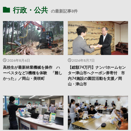
行政・公共
の最新記事8件
2026年8月6日
2026年8月7日
高校生が最新林業機械を操作 ハ
【総額74万円】ナンバホームセン
ーベスタなど3機種を体験 「難し
ター津山市へクーポン券寄付 市
かった」／岡山・美咲町
内74施設の園芸活動を支援／岡
山・津山市