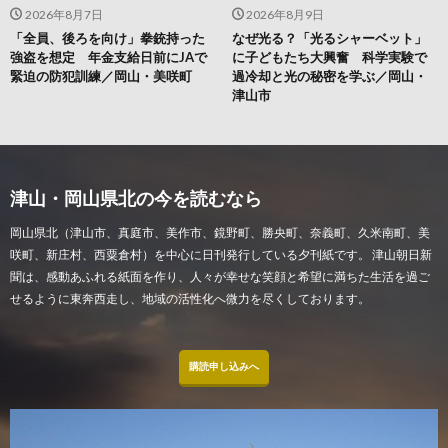
2026年8月7日
2026年8月9日
「全員、後ろを向け」拳銃持った
なぜ光る？「光るシャーベット」
強盗を想定 年金支給日前にJAで
に子どもたち大興奮 科学実験で
緊迫の防犯訓練／岡山・美咲町
過冷却と光の秘密を学ぶ／岡山・
津山市
津山・岡山県北の今を読むなら
岡山県北（津山市、真庭市、美作市、鏡野町、勝央町、奈義町、久米南町、美
咲町、新庄村、西粟倉村）を中心に日刊発行している夕刊紙です。 津山朝日新
聞は、感動あふれる紙面を作り、人々が幸せな笑顔と希望に満ちた生活を過ご
せるように東奔西走し、地域の活性化へ微力を尽くしております。
購読申し込みへ